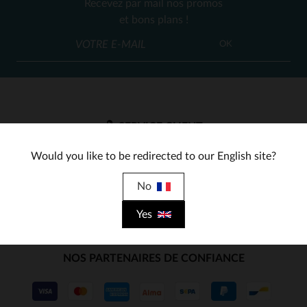
Recevez par mail nos promos
M
L
et bons plans !
OK
SERVICE CLIENT
Nos conseillers sont à votre écoute
Would you like to be redirected to our English site?
03 59 08 80 80
contact@cuir-city.com
au
ou à
du lundi au vendredi de 10h à 12h30
No
et de 13h30 à 18h.
Yes
NOS PARTENAIRES DE CONFIANCE