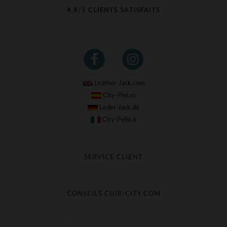
4,8/5 CLIENTS SATISFAITS
Leather-Jack.com
City-Piel.es
Leder-Jack.de
City-Pelle.it
SERVICE CLIENT
Suivre ma commande
Échange & Remboursement
CONSEILS CUIR-CITY.COM
Questions fréquentes
Livraison gratuite
Entretien du cuir