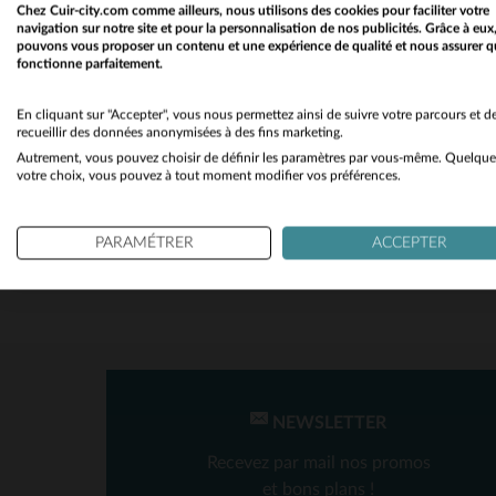
COUPE
Chez Cuir-city.com comme ailleurs, nous utilisons des cookies pour faciliter votre
navigation sur notre site et pour la personnalisation de nos publicités. Grâce à eux
pouvons vous proposer un contenu et une expérience de qualité et nous assurer q
Regular
(1)
fonctionne parfaitement.
En cliquant sur "Accepter", vous nous permettez ainsi de suivre votre parcours et d
recueillir des données anonymisées à des fins marketing.
SAISON
Autrement, vous pouvez choisir de définir les paramètres par vous-même. Quelque
TA
votre choix, vous pouvez à tout moment modifier vos préférences.
Toutes Saisons
(2)
PARAMÉTRER
ACCEPTER
NEWSLETTER
Recevez par mail nos promos
et bons plans !