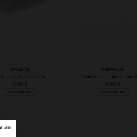
VANZETTI
OAKWOOD
Ceinture verte anis en cuir femme
29,00 €
29,00 €
TOUTES SAISONS
TOUTES SAISONS
tialité