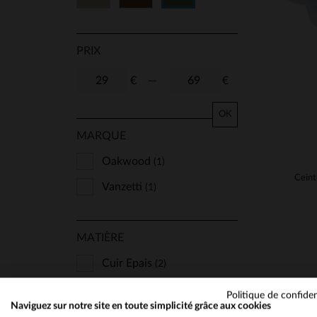
PRIX
€
—
€
OK
MARQUE
Oakwood
(1)
Vanzetti
(1)
MATIÈRE
Cuir Epais
(2)
Politique de confiden
Naviguez sur notre site en toute simplicité grâce aux cookies