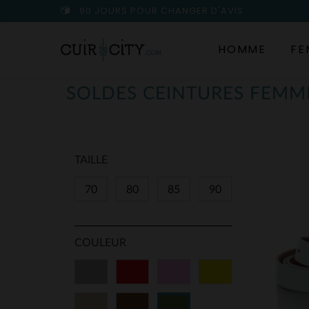
90 JOURS POUR CHANGER D'AVIS
HOMME
FE
SOLDES CEINTURES FEMM
TAILLE
70
80
85
90
COULEUR
Gris
Rouge
Rose
Jaune
Beige
Marron
Vert