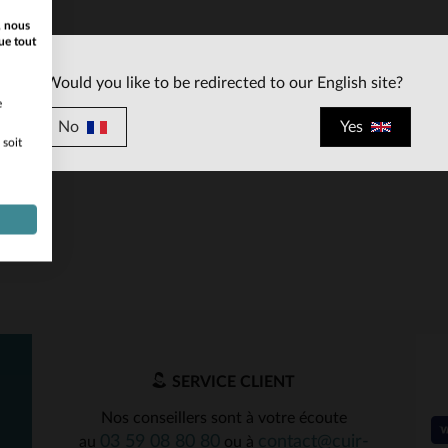
, nous
ue tout
Would you like to be redirected to our English site?
e
No
Yes
 soit
ILLES DISPONIBLES
TAILLES DISPONIBLE
80
85
90
70
SERVICE CLIENT
Nos conseillers sont à votre écoute
03 59 08 80 80
contact@cuir-
au
ou à