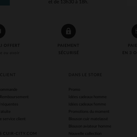
et de 13h30 à 18h.
J OFFERT
PAIEMENT
PAI
e ou avoir
SÉCURISÉ
EN 3 O
 CLIENT
DANS LE STORE
 commande
Promo
 Remboursement
Idées cadeaux homme
fréquentes
Idées cadeaux femme
ratuite
Promotions du moment
e service client
Blouson cuir matelassé
Blouson aviateur homme
S CUIR-CITY.COM
Nouvelle collection