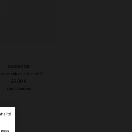
OAKWOOD
Ceinture en cuir pour femme Oakwood jaune
29,00 €
TOUTES SAISONS
tialité
, nous