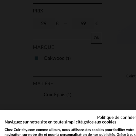
PRIX
€
—
€
OK
MARQUE
Oakwood
(1)
MATIÈRE
Cuir Epais
(1)
Politique de confiden
COUPE
Naviguez sur notre site en toute simplicité grâce aux cookies
Chez Cuir-city.com comme ailleurs, nous utilisons des cookies pour faciliter votre
Regular
(1)
navigation sur notre site et pour la personnalisation de nos publicités. Grâce à eux