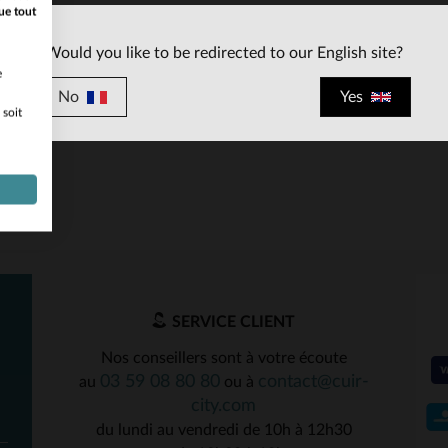
ue tout
Would you like to be redirected to our English site?
e
No
Yes
 soit
ILLES DISPONIBLES
75
SERVICE CLIENT
Nos conseillers sont à votre écoute
03 59 08 80 80
contact@cuir-
au
ou à
city.com
du lundi au vendredi de 10h à 12h30