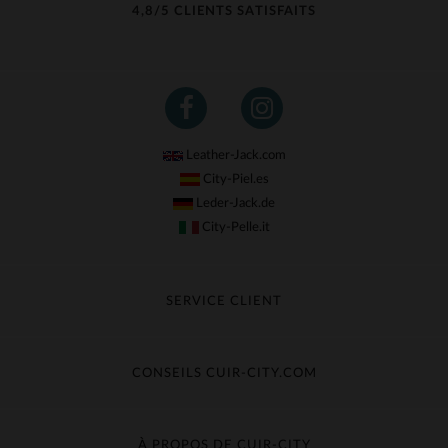
4,8/5 CLIENTS SATISFAITS
Leather-Jack.com
City-Piel.es
Leder-Jack.de
City-Pelle.it
SERVICE CLIENT
Suivre ma commande
Échange & Remboursement
CONSEILS CUIR-CITY.COM
Questions fréquentes
Livraison gratuite
Entretien du cuir
Contacter le service client
Guide des matières
À PROPOS DE CUIR-CITY