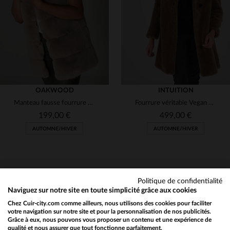
L
XL
L
XL
OAKWOOD
INTUITION
Manteau fausse fourrure sans manche
Fourrure véritable Vegan en laine tricotée
199,00 €
499,00 €
AUTOMNE/HIVER
AUTOMNE/HIVER
Politique de confidentialité
Naviguez sur notre site en toute simplicité grâce aux cookies
Chez Cuir-city.com comme ailleurs, nous utilisons des cookies pour faciliter
NEWSLETTER
TAILLES DISPONIBLES
TAILLES DISPONIBLES
votre navigation sur notre site et pour la personnalisation de nos publicités.
Grâce à eux, nous pouvons vous proposer un contenu et une expérience de
Recevez par mail nos promos
qualité et nous assurer que tout fonctionne parfaitement.
Would you like to be redirected to our English site?