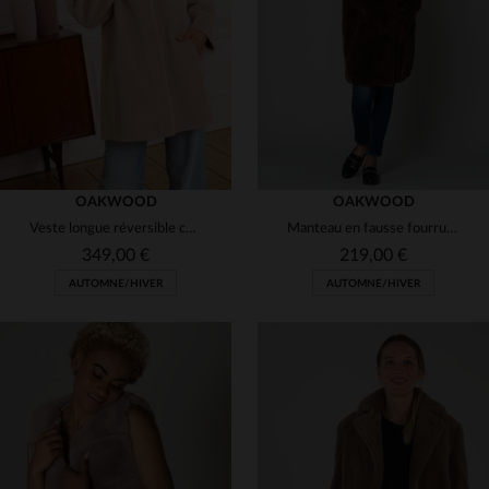
(1)
(3)
(4)
(1)
(2)
(3)
OAKWOOD
OAKWOOD
Veste longue réversible couleur café femme
Manteau en fausse fourrure marron
(1)
349,00 €
219,00 €
AUTOMNE/HIVER
AUTOMNE/HIVER
(1)
(4)
TAILLES DISPONIBLES
TAILLES DISPONIBLES