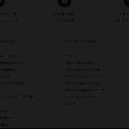
J OFFERT
PAIEMENT
PAI
e ou avoir
SÉCURISÉ
EN 3 O
 CLIENT
DANS LE STORE
 commande
Promo
 Remboursement
Idées cadeaux homme
fréquentes
Idées cadeaux femme
ratuite
Promotions du moment
e service client
Blouson cuir matelassé
Blouson aviateur homme
S CUIR-CITY.COM
Nouvelle collection
Outlet
u cuir
matières
ailles