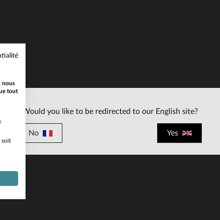
tialité
ILLES DISPONIBLES
, nous
ue tout
L
2XL
Would you like to be redirected to our English site?
e
No
Yes
 soit