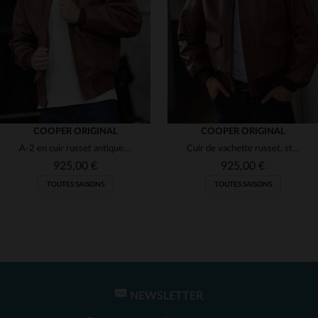
(2)
(2)
(2)
(2)
COOPER ORIGINAL
COOPER ORIGINAL
A-2 en cuir russet antique, coupe classique et robustesse militaire.
Cuir de vachette russet, style A-2 vintage des blousons de l'USAAF.
(2)
925,00 €
925,00 €
TOUTES SAISONS
TOUTES SAISONS
(2)
(1)
(2)
NEWSLETTER
TAILLES DISPONIBLES
TAILLES DISPONIBLES