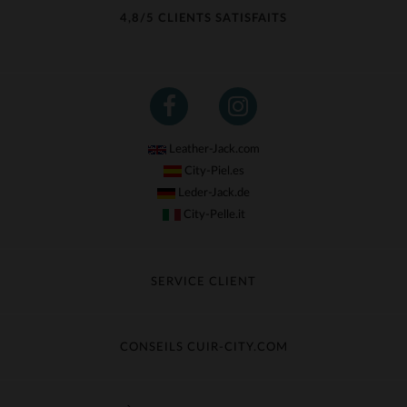
4,8/5 CLIENTS SATISFAITS
Leather-Jack.com
City-Piel.es
Leder-Jack.de
City-Pelle.it
SERVICE CLIENT
Suivre ma commande
Échange & Remboursement
CONSEILS CUIR-CITY.COM
Questions fréquentes
Livraison gratuite
Entretien du cuir