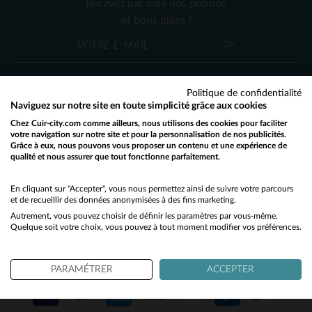
Recevez par mail nos promos
M
L
XL
2XL
3XL
M
L
XL
2XL
et bons plans !
OK
Politique de confidentialité
Naviguez sur notre site en toute simplicité grâce aux cookies
Chez Cuir-city.com comme ailleurs, nous utilisons des cookies pour faciliter
SERVICE CLIENT
votre navigation sur notre site et pour la personnalisation de nos publicités.
Grâce à eux, nous pouvons vous proposer un contenu et une expérience de
Nos conseillers sont à votre écoute
qualité et nous assurer que tout fonctionne parfaitement.
Would you like to be redirected to our English site?
03 59 08 80 80
contact@cuir-city.com
au
ou à
du lundi au vendredi de 10h à 12h30
No
En cliquant sur "Accepter", vous nous permettez ainsi de suivre votre parcours
et de recueillir des données anonymisées à des fins marketing.
et de 13h30 à 18h.
Autrement, vous pouvez choisir de définir les paramètres par vous-même.
Yes
Quelque soit votre choix, vous pouvez à tout moment modifier vos préférences.
NOS PARTENAIRES DE CONFIANCE
PARAMÉTRER
ACCEPTER