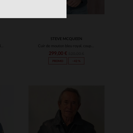
STEVE MCQUEEN
Blouson racing vintage en cuir de mouton bleu royal. Manches zippées.
Cuir de mouton bleu royal, coupe motarde légère, hommage à McQueen.
299,00 €
520,00 €
PROMO
−42 %