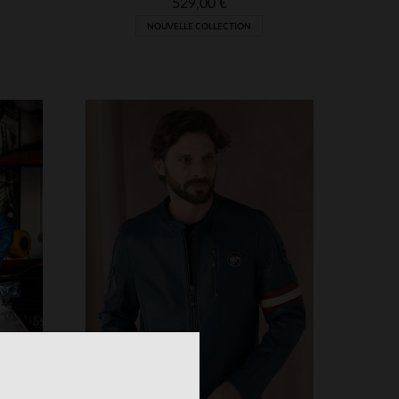
529,00 €
NOUVELLE COLLECTION
S
TAILLES DISPONIBLES
M
3XL
4XL