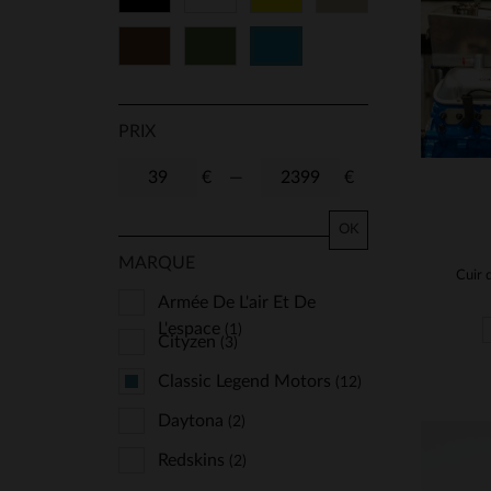
Marron
Vert
Bleu
PRIX
€
—
€
OK
MARQUE
Armée De L'air Et De
L'espace
(1)
Cityzen
(3)
Classic Legend Motors
(12)
Daytona
(2)
Redskins
(2)