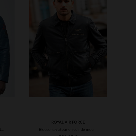
TAILLES DISPONIBLES
S
M
L
XL
2XL
3XL
S
4XL
4XL
5XL
ROYAL AIR FORCE
Blouson motard en cuir de mouton bleu, style vintage du Mans.
Blouson aviateur en cuir de mouton bleu marine, inspiré de la RAF.