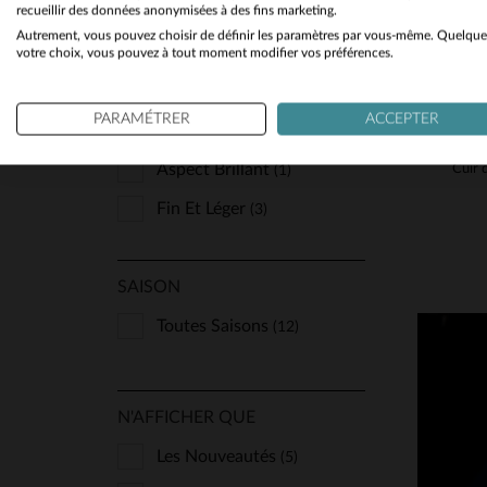
Coloré
(2)
recueillir des données anonymisées à des fins marketing.
Autrement, vous pouvez choisir de définir les paramètres par vous-même. Quelque
Sport Et Décontracté
(5)
votre choix, vous pouvez à tout moment modifier vos préférences.
PARAMÉTRER
ACCEPTER
CUIR
Aspect Brillant
(1)
Fin Et Léger
(3)
SAISON
Toutes Saisons
(12)
N'AFFICHER QUE
Les Nouveautés
(5)