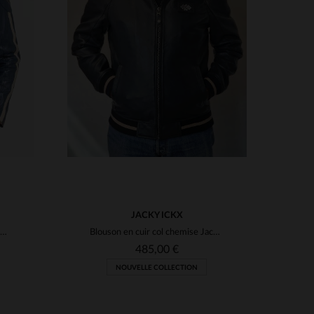
S
4XL
TAILLES DISPONIBLES
3XL
4XL
JACKY ICKX
Blouson bleu en peau de mouton souple, style racing, patchs Le Mans.
Blouson en cuir col chemise Jacky Ickx bleu marine
485,00 €
NOUVELLE COLLECTION