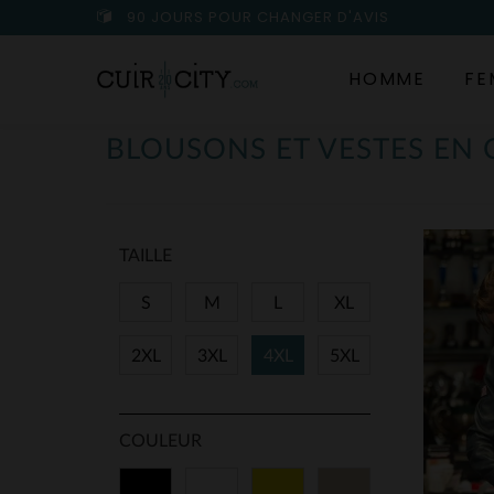
90 JOURS POUR CHANGER D'AVIS
HOMME
FE
BLOUSONS ET VESTES EN
TAILLE
S
M
L
XL
2XL
3XL
4XL
5XL
COULEUR
Noir
Blanc
Jaune
Beige