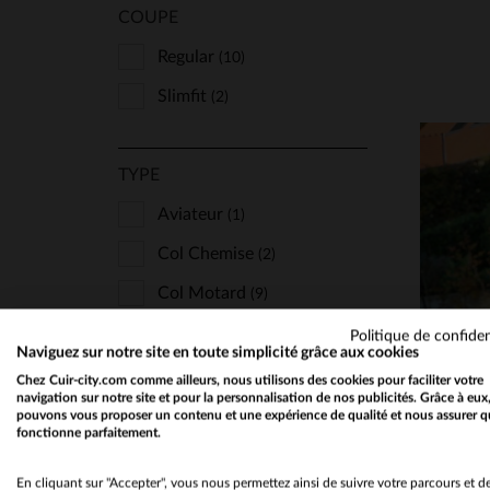
COUPE
Regular
(10)
Slimfit
(2)
TYPE
Aviateur
(1)
Col Chemise
(2)
Col Motard
(9)
Teddy
(1)
Politique de confiden
Naviguez sur notre site en toute simplicité grâce aux cookies
TA
Chez Cuir-city.com comme ailleurs, nous utilisons des cookies pour faciliter votre
navigation sur notre site et pour la personnalisation de nos publicités. Grâce à eux
STYLE
pouvons vous proposer un contenu et une expérience de qualité et nous assurer q
fonctionne parfaitement.
Classique Et Indémodable
(1)
En cliquant sur "Accepter", vous nous permettez ainsi de suivre votre parcours et d