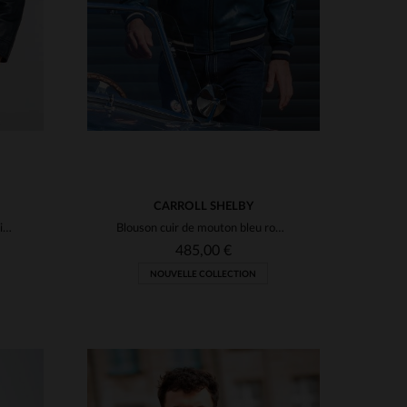
CARROLL SHELBY
Sac en cuir de mouton bleu marine, inspiré des 24 Heures du Mans.
Blouson cuir de mouton bleu royal, style racing Shelby Cobra, léger.
485,00 €
NOUVELLE COLLECTION