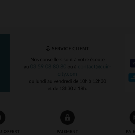
SERVICE CLIENT
ILLES DISPONIBLES
Nos conseillers sont à votre écoute
03 59 08 80 80
contact@cuir-
au
ou à
M
L
XL
2XL
3XL
TAILLES DISPONIBLE
city.com
du lundi au vendredi de 10h à 12h30
4XL
4XL
et de 13h30 à 18h.
J OFFERT
PAIEMENT
PAI