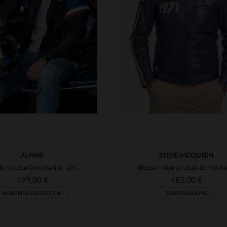
TAILLES DISPONIBLE
M
L
XL
2XL
3XL
ILLES DISPONIBLES
4XL
5XL
ALPINE
STEVE MCQUEEN
Cuir de mouton bleu marine, style motard et confort intemporel.
499,00 €
485,00 €
NOUVELLE COLLECTION
TOUTES SAISONS