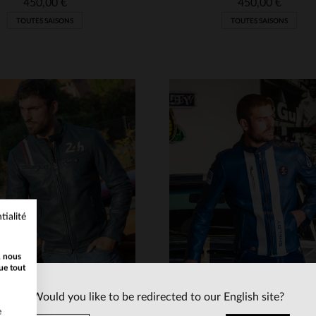
450,00 €
450,00 €
TOUTES SAISONS
TOUTES SAISONS
tialité
ILLES DISPONIBLES
TAILLES DISPONIBLE
, nous
L
2XL
3XL
4XL
2XL
4XL
ue tout
Would you like to be redirected to our English site?
e