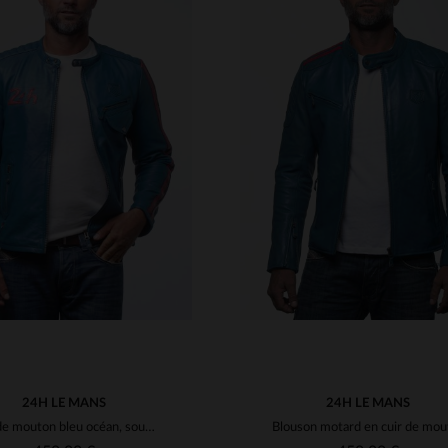
ILLES DISPONIBLES
M
L
XL
2XL
3XL
TAILLES DISPONIBLE
4XL
S
M
L
XL
2XL
24H LE MANS
24H LE MANS
Cuir de mouton bleu océan, souple et léger, inspiré du Mans.