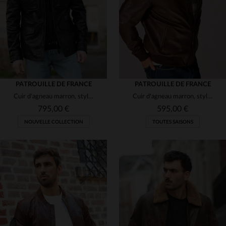
M
L
XL
M
L
XL
PATROUILLE DE FRANCE
PATROUILLE DE FRANCE
Cuir d'agneau marron, style militaire. Épaulettes et patch unique.
Cuir d'agneau marron, style teddy et touche aviateur pour ce blouson.
795,00 €
595,00 €
NOUVELLE COLLECTION
TOUTES SAISONS
TAILLES DISPONIBLES
TAILLES DISPONIBLES
M
L
XL
2XL
M
L
XL
2XL