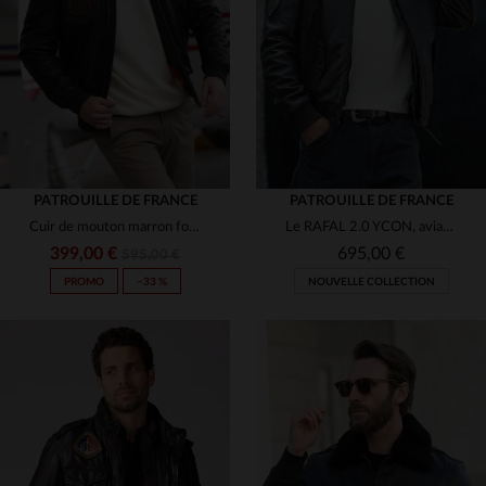
(10)
(10)
(10)
(8)
PATROUILLE DE FRANCE
PATROUILLE DE FRANCE
Cuir de mouton marron foncé, col fourrure.Aviateur chaud et élégant.
Le RAFAL 2.0 YCON, aviateur en cuir d'agneau souple signé Redskins.
(2)
(6)
399,00 €
695,00 €
595,00 €
PROMO
−33 %
NOUVELLE COLLECTION
(6)
(1)
(2)
(3)
(2)
TAILLES DISPONIBLES
(2)
(8)
M
L
XL
2XL
3XL
TAILLES DISPONIBLES
(4)