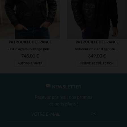
PATROUILLE DE FRANCE
PATROUILLE DE FRANCE
Cuir d'agneau vintage pour cet aviateur chaud et intemporel.
Aviateur en cuir d'agneau marron, alliant chaleur et style intemporel.
745,00 €
649,00 €
AUTOMNE/HIVER
NOUVELLE COLLECTION
NEWSLETTER
Recevez par mail nos promos
et bons plans !
TAILLES DISPONIBLES
TAILLES DISPONIBLES
OK
M
L
XL
M
L