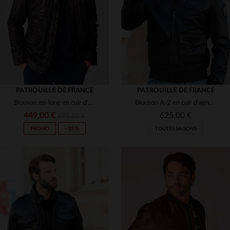
(2)
S
M
L
XL
2XL
4XL
5XL
PATROUILLE DE FRANCE
PATROUILLE DE FRANCE
Blouson mi-long en cuir d'agneau, hommage à la Patrouille de France.
Blouson A-2 en cuir d'agneau souple, écussons Patrouille de France.
449,00 €
625,00 €
695,00 €
PROMO
−35 %
TOUTES SAISONS
TAILLES DISPONIBLES
TAILLES DISPONIBLES