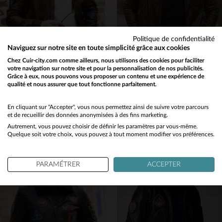
Politique de confidentialité
Naviguez sur notre site en toute simplicité grâce aux cookies
Chez Cuir-city.com comme ailleurs, nous utilisons des cookies pour faciliter
votre navigation sur notre site et pour la personnalisation de nos publicités.
Grâce à eux, nous pouvons vous proposer un contenu et une expérience de
PATROUILLE DE FRANCE
PATROUILLE DE FRANCE
qualité et nous assurer que tout fonctionne parfaitement.
Would you like to be redirected to our English site?
Bomber en cuir marron style vintage Patrouille de France
Cuir de veau marron, col shearling : un blouson aviateur intemporel.
550,00 €
695,00 €
No
En cliquant sur "Accepter", vous nous permettez ainsi de suivre votre parcours
et de recueillir des données anonymisées à des fins marketing.
NOUVELLE COLLECTION
TOUTES SAISONS
Autrement, vous pouvez choisir de définir les paramètres par vous-même.
Yes
Quelque soit votre choix, vous pouvez à tout moment modifier vos préférences.
PARAMÉTRER
ACCEPTER
TAILLES DISPONIBLES
TAILLES DISPONIBLES
M
L
XL
2XL
M
L
XL
2XL