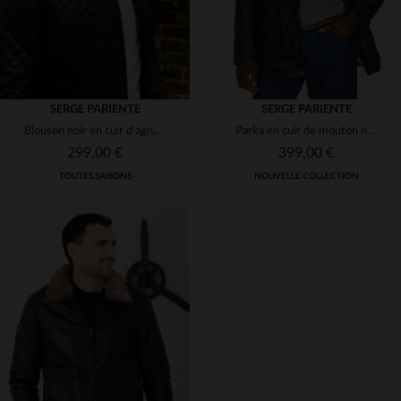
SERGE PARIENTE
SERGE PARIENTE
Blouson noir en cuir d'agneau matelassé, losanges 3D et coupe slim.
Parka en cuir de mouton noir, capuche et doublure amovible.
299,00 €
399,00 €
TOUTES SAISONS
NOUVELLE COLLECTION
TAILLES DISPONIBLES
TAILLES DISPONIBLES
M
M
L
XL