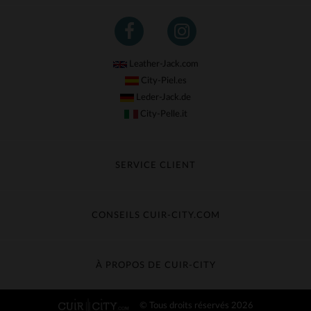
Leather-Jack.com
City-Piel.es
Leder-Jack.de
City-Pelle.it
SERVICE CLIENT
Suivre ma commande
Échange & Remboursement
CONSEILS CUIR-CITY.COM
Questions fréquentes
Livraison gratuite
Entretien du cuir
Contacter le service client
Guide des matières
À PROPOS DE CUIR-CITY
Guide des tailles
Découvrez Cuir-City
© Tous droits réservés 2026