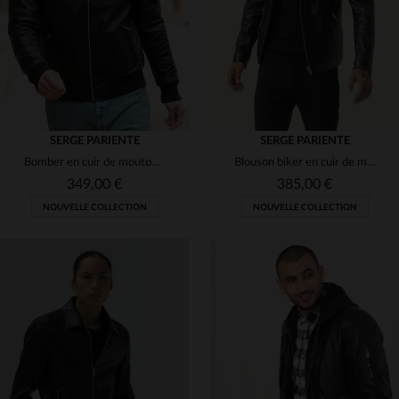
SERGE PARIENTE
SERGE PARIENTE
Bomber en cuir de mouton noir, coupe slim.Détails métalliques lisses.
Blouson biker en cuir de mouton noir, coupe slimfit, style rock chic.
349,00 €
385,00 €
NOUVELLE COLLECTION
NOUVELLE COLLECTION
TAILLES DISPONIBLES
S
M
L
XL
2XL
TAILLES DISPONIBLES
S
M
XL
3XL
3XL