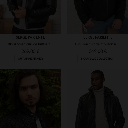
SERGE PARIENTE
SERGE PARIENTE
Blouson en cuir de buffle noir col montant
Blouson cuir de mouton noir, coupe regular et style motard.
269,00 €
349,00 €
AUTOMNE/HIVER
NOUVELLE COLLECTION
TAILLES DISPONIBLES
TAILLES DISPONIBLES
M
L
XL
M
L
2XL
3XL