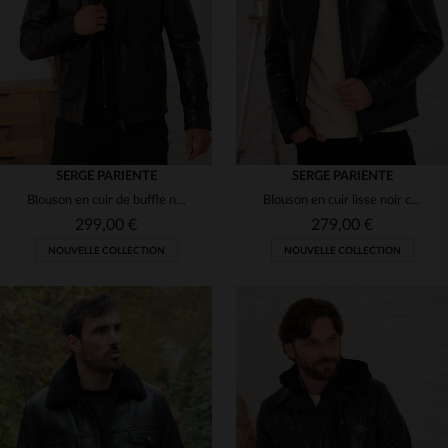
3XL
S
M
L
3XL
SERGE PARIENTE
SERGE PARIENTE
Blouson en cuir de buffle noir, style rétro à capuche amovible.
Blouson en cuir lisse noir col motard minimaliste
299,00 €
279,00 €
NOUVELLE COLLECTION
NOUVELLE COLLECTION
TAILLES DISPONIBLES
S
M
L
XL
2XL
TAILLES DISPONIBLES