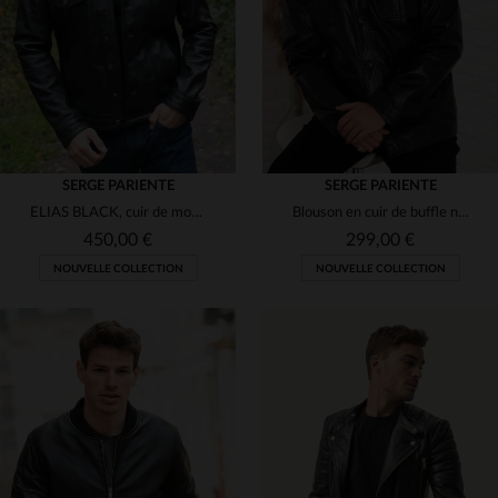
S
M
L
XL
2XL
3XL
SERGE PARIENTE
SERGE PARIENTE
ELIAS BLACK, cuir de mouton noir, réinvente l'aviateur avec élégance.
Blouson en cuir de buffle noir, robuste et au style rétro-moderne.
450,00 €
299,00 €
NOUVELLE COLLECTION
NOUVELLE COLLECTION
TAILLES DISPONIBLES
S
M
L
XL
2XL
TAILLES DISPONIBLES
3XL
S
M
L
XL
3XL