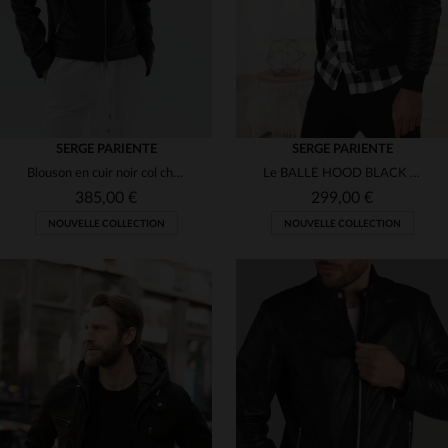
SERGE PARIENTE
SERGE PARIENTE
Blouson en cuir noir col chemise
Le BALLE HOOD BLACK en cuir d'agneau noir, bomber et sweat à capuche.
385,00 €
299,00 €
NOUVELLE COLLECTION
NOUVELLE COLLECTION
TAILLES DISPONIBLES
TAILLES DISPONIBLES
S
M
L
XL
2XL
S
M
L
XL