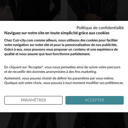
Politique de confidentialité
Naviguez sur notre site en toute simplicité grâce aux cookies
SERGE PARIENTE
SERGE PARIENTE
Chez Cuir-city.com comme ailleurs, nous utilisons des cookies pour faciliter
votre navigation sur notre site et pour la personnalisation de nos publicités.
Blouson en nubuck noir avec capuche amovible
LENI AG NOIR : blouson biker en cuir de mouton noir, style café racer.
Grâce à eux, nous pouvons vous proposer un contenu et une expérience de
299,00 €
349,00 €
qualité et nous assurer que tout fonctionne parfaitement.
Would you like to be redirected to our English site?
NOUVELLE COLLECTION
NOUVELLE COLLECTION
No
En cliquant sur "Accepter", vous nous permettez ainsi de suivre votre parcours
et de recueillir des données anonymisées à des fins marketing.
Autrement, vous pouvez choisir de définir les paramètres par vous-même.
Yes
Quelque soit votre choix, vous pouvez à tout moment modifier vos préférences.
PARAMÉTRER
ACCEPTER
TAILLES DISPONIBLES
TAILLES DISPONIBLES
S
M
XL
M
L
XL
2XL
3XL