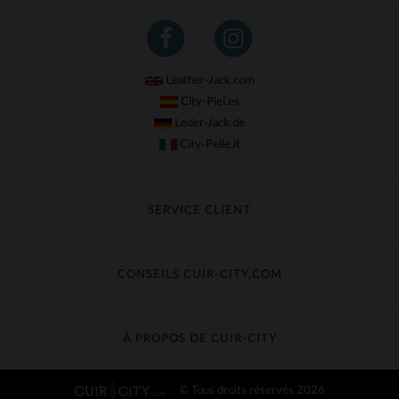
Leather-Jack.com
City-Piel.es
Leder-Jack.de
City-Pelle.it
SERVICE CLIENT
Suivre ma commande
Échange & Remboursement
CONSEILS CUIR-CITY.COM
Questions fréquentes
Livraison gratuite
Entretien du cuir
Contacter le service client
Guide des matières
À PROPOS DE CUIR-CITY
Guide des tailles
Découvrez Cuir-City
© Tous droits réservés 2026