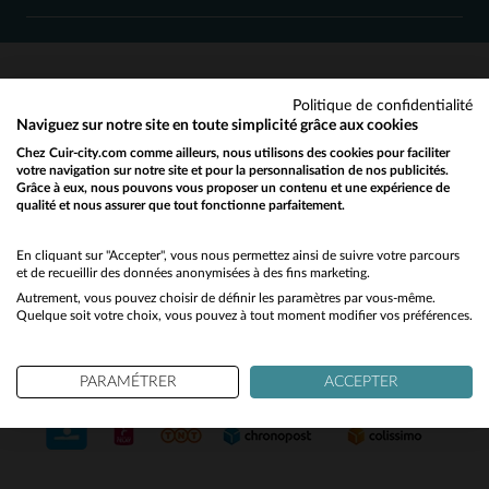
M
L
XL
2XL
3XL
M
L
XL
2XL
Politique de confidentialité
SERVICE CLIENT
Naviguez sur notre site en toute simplicité grâce aux cookies
Chez Cuir-city.com comme ailleurs, nous utilisons des cookies pour faciliter
Nos conseillers sont à votre écoute
votre navigation sur notre site et pour la personnalisation de nos publicités.
03 59 08 80 80
contact@cuir-city.com
au
ou à
Grâce à eux, nous pouvons vous proposer un contenu et une expérience de
qualité et nous assurer que tout fonctionne parfaitement.
Would you like to be redirected to our English site?
du lundi au vendredi de 10h à 12h30
et de 13h30 à 18h.
No
En cliquant sur "Accepter", vous nous permettez ainsi de suivre votre parcours
et de recueillir des données anonymisées à des fins marketing.
Autrement, vous pouvez choisir de définir les paramètres par vous-même.
Yes
Quelque soit votre choix, vous pouvez à tout moment modifier vos préférences.
NOS PARTENAIRES DE CONFIANCE
PARAMÉTRER
ACCEPTER