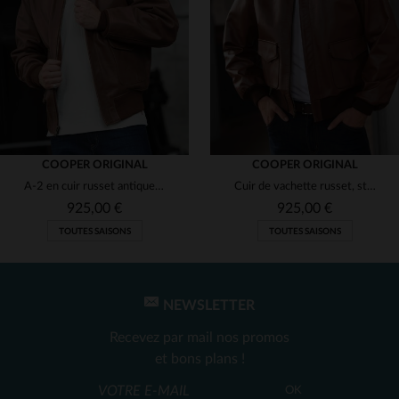
(2)
(2)
(2)
(2)
COOPER ORIGINAL
COOPER ORIGINAL
A-2 en cuir russet antique, coupe classique et robustesse militaire.
Cuir de vachette russet, style A-2 vintage des blousons de l'USAAF.
(2)
925,00 €
925,00 €
TOUTES SAISONS
TOUTES SAISONS
(2)
(1)
(2)
NEWSLETTER
Recevez par mail nos promos
et bons plans !
TAILLES DISPONIBLES
TAILLES DISPONIBLES
OK