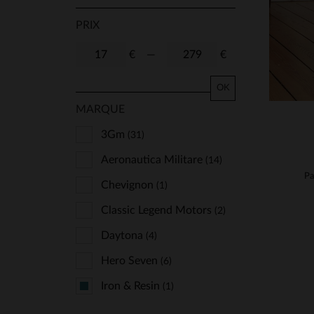
PRIX
€
—
€
OK
MARQUE
3Gm
(31)
Aeronautica Militare
(14)
Pa
Chevignon
(1)
Classic Legend Motors
(2)
Daytona
(4)
Hero Seven
(6)
Iron & Resin
(1)
Kaporal
(2)