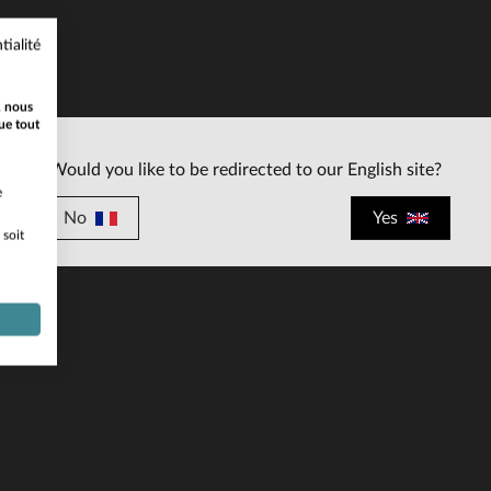
tialité
, nous
ue tout
ILLES DISPONIBLES
Would you like to be redirected to our English site?
e
31
No
Yes
 soit