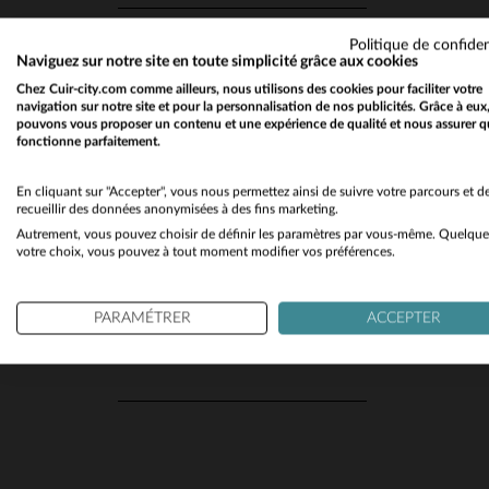
MATIÈRE
Marine Nationale
(2)
Politique de confiden
Naviguez sur notre site en toute simplicité grâce aux cookies
Mcs
Textile
(11)
(1)
Chez Cuir-city.com comme ailleurs, nous utilisons des cookies pour faciliter votre
navigation sur notre site et pour la personnalisation de nos publicités. Grâce à eux
Paddock's
(4)
pouvons vous proposer un contenu et une expérience de qualité et nous assurer q
fonctionne parfaitement.
Paris Saint Germain
(2)
COUPE
TA
Petrol Industries
En cliquant sur "Accepter", vous nous permettez ainsi de suivre votre parcours et d
(8)
Confort
(1)
recueillir des données anonymisées à des fins marketing.
Redskins
(28)
Autrement, vous pouvez choisir de définir les paramètres par vous-même. Quelque
votre choix, vous pouvez à tout moment modifier vos préférences.
Schott
(13)
SAISON
Von Dutch
(6)
PARAMÉTRER
ACCEPTER
Toutes Saisons
(1)