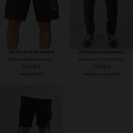
33
34
36
38
30
31
32
33
36
PATROUILLE DE FRANCE
PATROUILLE DE FRANCE
Bermuda patché en coton kaki
Pantalon army vert de la Patrouille de France
119,00 €
159,00 €
PRINTEMPS/ÉTÉ
NOUVELLE COLLECTION
TAILLES DISPONIBLES
30
31
32
34
36
TAILLES DISPONIBLES