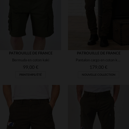
(1)
(5)
(5)
(1)
(5)
(3)
PATROUILLE DE FRANCE
PATROUILLE DE FRANCE
Bermuda en coton kaki
Pantalon cargo en coton kaki avec patchs
(2)
(2)
99,00 €
179,00 €
PRINTEMPS/ÉTÉ
NOUVELLE COLLECTION
TAILLES DISPONIBLES
28
29
30
31
32
TAILLES DISPONIBLES