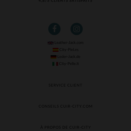
4,8/5 CLIENTS SATISFAITS
Leather-Jack.com
City-Piel.es
Leder-Jack.de
City-Pelle.it
SERVICE CLIENT
Suivre ma commande
Échange & Remboursement
CONSEILS CUIR-CITY.COM
Questions fréquentes
Livraison gratuite
Entretien du cuir
Contacter le service client
Guide des matières
À PROPOS DE CUIR-CITY