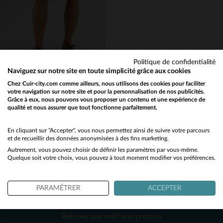
38
30
31
32
34
Politique de confidentialité
Naviguez sur notre site en toute simplicité grâce aux cookies
PATROUILLE DE FRANCE
Chez Cuir-city.com comme ailleurs, nous utilisons des cookies pour faciliter
votre navigation sur notre site et pour la personnalisation de nos publicités.
Short army kaki de la Patrouille de France
Grâce à eux, nous pouvons vous proposer un contenu et une expérience de
99,00 €
qualité et nous assurer que tout fonctionne parfaitement.
Would you like to be redirected to our English site?
PRINTEMPS/ÉTÉ
No
En cliquant sur "Accepter", vous nous permettez ainsi de suivre votre parcours
et de recueillir des données anonymisées à des fins marketing.
Autrement, vous pouvez choisir de définir les paramètres par vous-même.
Yes
Quelque soit votre choix, vous pouvez à tout moment modifier vos préférences.
PARAMÉTRER
ACCEPTER
NEWSLETTER
TAILLES DISPONIBLES
Recevez par mail nos promos
31