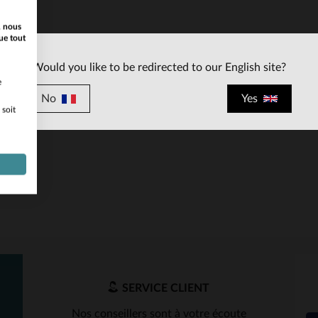
, nous
ue tout
Would you like to be redirected to our English site?
e
No
Yes
ILLES DISPONIBLES
 soit
TU
SERVICE CLIENT
Nos conseillers sont à votre écoute