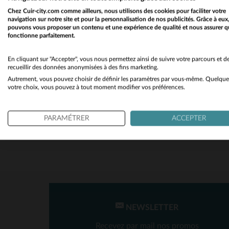
Chez Cuir-city.com comme ailleurs, nous utilisons des cookies pour faciliter votre
MATIÈRE
Von Dutch
(1)
navigation sur notre site et pour la personnalisation de nos publicités. Grâce à eux
pouvons vous proposer un contenu et une expérience de qualité et nous assurer q
Textile
(1)
fonctionne parfaitement.
En cliquant sur "Accepter", vous nous permettez ainsi de suivre votre parcours et d
recueillir des données anonymisées à des fins marketing.
SAISON
TA
Autrement, vous pouvez choisir de définir les paramètres par vous-même. Quelque
votre choix, vous pouvez à tout moment modifier vos préférences.
Toutes Saisons
(1)
PARAMÉTRER
ACCEPTER
NEWSLETTER
Recevez par mail nos promos