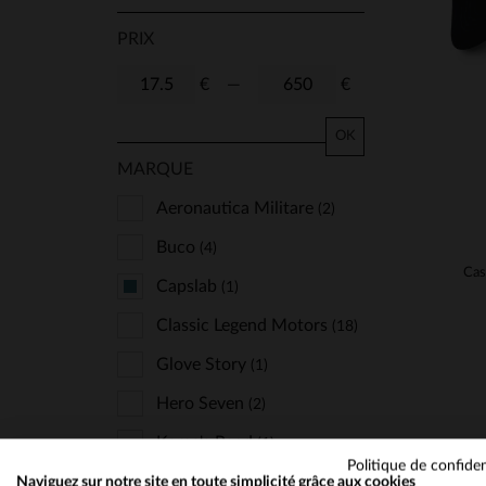
PRIX
€
—
€
OK
MARQUE
Aeronautica Militare
(2)
Buco
(4)
Cas
Capslab
(1)
Classic Legend Motors
(18)
Glove Story
(1)
Hero Seven
(2)
Kome's Road
(1)
Politique de confiden
Redskins
Naviguez sur notre site en toute simplicité grâce aux cookies
(6)