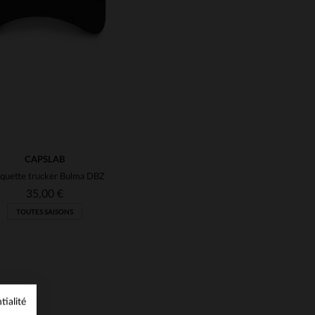
CAPSLAB
quette trucker Bulma DBZ
35,00 €
TOUTES SAISONS
tialité