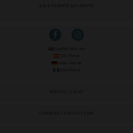
4,8/5 CLIENTS SATISFAITS
Leather-Jack.com
City-Piel.es
Leder-Jack.de
City-Pelle.it
SERVICE CLIENT
Suivre ma commande
Échange & Remboursement
CONSEILS CUIR-CITY.COM
Questions fréquentes
Livraison gratuite
Entretien du cuir