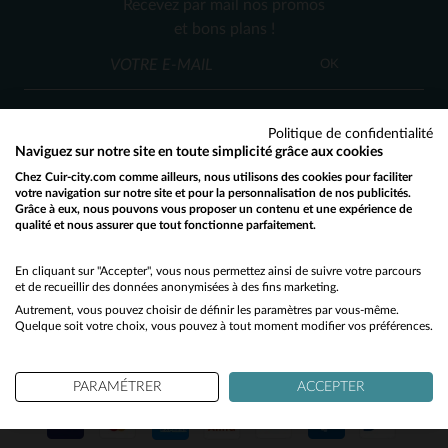
Recevez par mail nos promos
9
9 1/2
(7)
et bons plans !
OK
Politique de confidentialité
Naviguez sur notre site en toute simplicité grâce aux cookies
Chez Cuir-city.com comme ailleurs, nous utilisons des cookies pour faciliter
SERVICE CLIENT
votre navigation sur notre site et pour la personnalisation de nos publicités.
Grâce à eux, nous pouvons vous proposer un contenu et une expérience de
Nos conseillers sont à votre écoute
qualité et nous assurer que tout fonctionne parfaitement.
Would you like to be redirected to our English site?
03 59 08 80 80
contact@cuir-city.com
au
ou à
du lundi au vendredi de 10h à 12h30
No
En cliquant sur "Accepter", vous nous permettez ainsi de suivre votre parcours
et de recueillir des données anonymisées à des fins marketing.
et de 13h30 à 18h.
Autrement, vous pouvez choisir de définir les paramètres par vous-même.
Yes
Quelque soit votre choix, vous pouvez à tout moment modifier vos préférences.
NOS PARTENAIRES DE CONFIANCE
PARAMÉTRER
ACCEPTER