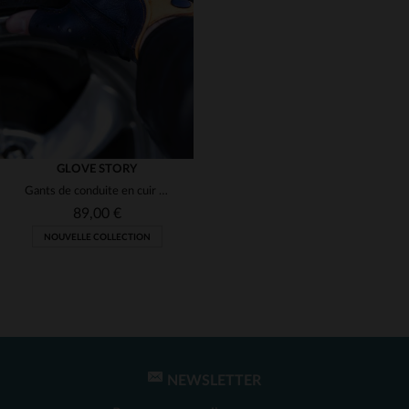
(2)
(9)
(1)
(3)
(1)
(49)
(1)
GLOVE STORY
Gants de conduite en cuir de cerf mitaines bleu et orange
(1)
89,00 €
(2)
NOUVELLE COLLECTION
(1)
(2)
(24)
(1)
NEWSLETTER
TAILLES DISPONIBLES
(2)