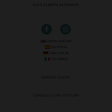
4,8/5 CLIENTS SATISFAITS
Leather-Jack.com
City-Piel.es
Leder-Jack.de
City-Pelle.it
SERVICE CLIENT
Suivre ma commande
Échange & Remboursement
CONSEILS CUIR-CITY.COM
Questions fréquentes
Livraison gratuite
Entretien du cuir