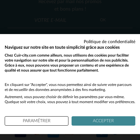
Recevez par mail nos promos
42
(3)
et bons plans !
(116)
OK
(16)
(125)
Politique de confidentialité
Naviguez sur notre site en toute simplicité grâce aux cookies
(50)
Chez Cuir-city.com comme ailleurs, nous utilisons des cookies pour faciliter
SERVICE CLIENT
votre navigation sur notre site et pour la personnalisation de nos publicités.
(27)
Grâce à eux, nous pouvons vous proposer un contenu et une expérience de
Nos conseillers sont à votre écoute
qualité et nous assurer que tout fonctionne parfaitement.
Would you like to be redirected to our English site?
(1)
03 59 08 80 80
contact@cuir-city.com
au
ou à
du lundi au vendredi de 10h à 12h30
No
En cliquant sur "Accepter", vous nous permettez ainsi de suivre votre parcours
(1)
et de recueillir des données anonymisées à des fins marketing.
et de 13h30 à 18h.
(2)
Autrement, vous pouvez choisir de définir les paramètres par vous-même.
Yes
Quelque soit votre choix, vous pouvez à tout moment modifier vos préférences.
NOS PARTENAIRES DE CONFIANCE
PARAMÉTRER
ACCEPTER