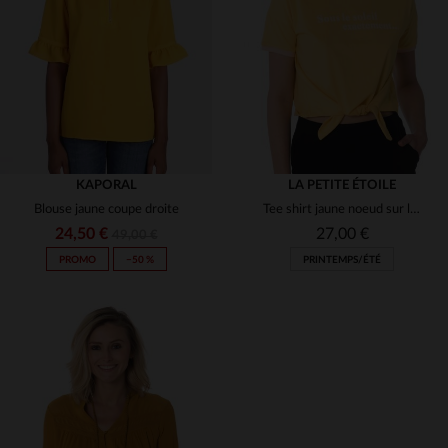
(2)
(1)
(3)
(1)
(1)
(1)
KAPORAL
LA PETITE ÉTOILE
Blouse jaune coupe droite
Tee shirt jaune noeud sur le bas
(2)
(1)
24,50 €
27,00 €
49,00 €
PROMO
−50 %
PRINTEMPS/ÉTÉ
TAILLES DISPONIBLES
TAILLES DISPONIBLES