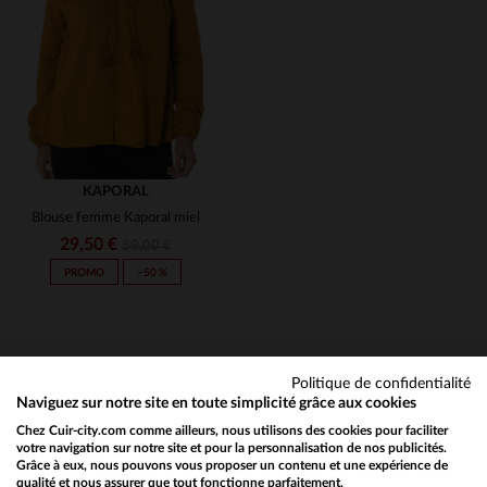
S
T3
KAPORAL
Blouse femme Kaporal miel
29,50 €
59,00 €
PROMO
−50 %
Politique de confidentialité
Naviguez sur notre site en toute simplicité grâce aux cookies
Chez Cuir-city.com comme ailleurs, nous utilisons des cookies pour faciliter
NEWSLETTER
TAILLES DISPONIBLES
votre navigation sur notre site et pour la personnalisation de nos publicités.
Grâce à eux, nous pouvons vous proposer un contenu et une expérience de
Recevez par mail nos promos
qualité et nous assurer que tout fonctionne parfaitement.
Would you like to be redirected to our English site?