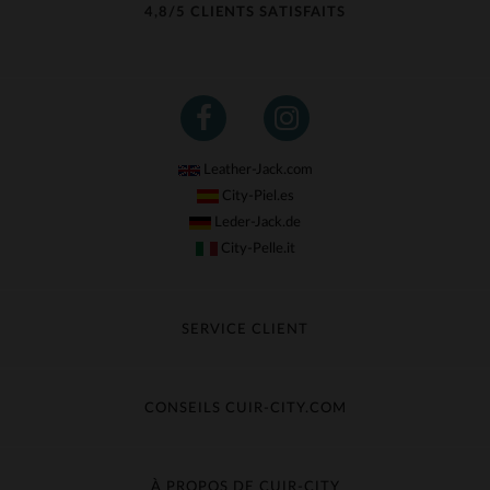
4,8/5 CLIENTS SATISFAITS
Leather-Jack.com
City-Piel.es
Leder-Jack.de
City-Pelle.it
SERVICE CLIENT
Suivre ma commande
Échange & Remboursement
CONSEILS CUIR-CITY.COM
Questions fréquentes
Livraison gratuite
Entretien du cuir
Contacter le service client
Guide des matières
À PROPOS DE CUIR-CITY