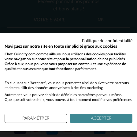
Recevez par mail nos promos
XS
S
M
L
L
et bons plans !
OK
Politique de confidentialité
Naviguez sur notre site en toute simplicité grâce aux cookies
Chez Cuir-city.com comme ailleurs, nous utilisons des cookies pour faciliter
SERVICE CLIENT
votre navigation sur notre site et pour la personnalisation de nos publicités.
Grâce à eux, nous pouvons vous proposer un contenu et une expérience de
Nos conseillers sont à votre écoute
qualité et nous assurer que tout fonctionne parfaitement.
Would you like to be redirected to our English site?
03 59 08 80 80
contact@cuir-city.com
au
ou à
du lundi au vendredi de 10h à 12h30
No
En cliquant sur "Accepter", vous nous permettez ainsi de suivre votre parcours
et de recueillir des données anonymisées à des fins marketing.
et de 13h30 à 18h.
Autrement, vous pouvez choisir de définir les paramètres par vous-même.
Yes
Quelque soit votre choix, vous pouvez à tout moment modifier vos préférences.
NOS PARTENAIRES DE CONFIANCE
PARAMÉTRER
ACCEPTER