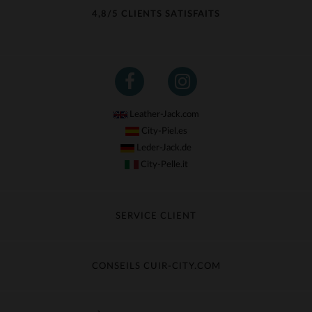
4,8/5 CLIENTS SATISFAITS
Leather-Jack.com
City-Piel.es
Leder-Jack.de
City-Pelle.it
SERVICE CLIENT
Suivre ma commande
Échange & Remboursement
CONSEILS CUIR-CITY.COM
Questions fréquentes
Livraison gratuite
Entretien du cuir