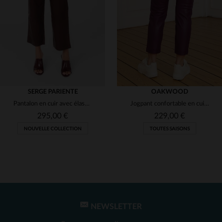
(1)
(1)
(2)
(2)
(1)
SERGE PARIENTE
OAKWOOD
Pantalon en cuir avec élastique à taille fin et léger
Jogpant confortable en cuir couleur prune
295,00 €
229,00 €
NOUVELLE COLLECTION
TOUTES SAISONS
NEWSLETTER
TAILLES DISPONIBLES
TAILLES DISPONIBLES