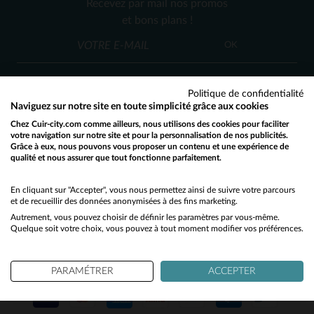
Recevez par mail nos promos
40
42
46
(8)
et bons plans !
(11)
OK
Politique de confidentialité
Naviguez sur notre site en toute simplicité grâce aux cookies
Chez Cuir-city.com comme ailleurs, nous utilisons des cookies pour faciliter
SERVICE CLIENT
votre navigation sur notre site et pour la personnalisation de nos publicités.
Grâce à eux, nous pouvons vous proposer un contenu et une expérience de
Nos conseillers sont à votre écoute
qualité et nous assurer que tout fonctionne parfaitement.
Would you like to be redirected to our English site?
03 59 08 80 80
contact@cuir-city.com
au
ou à
du lundi au vendredi de 10h à 12h30
No
En cliquant sur "Accepter", vous nous permettez ainsi de suivre votre parcours
et de recueillir des données anonymisées à des fins marketing.
et de 13h30 à 18h.
Autrement, vous pouvez choisir de définir les paramètres par vous-même.
Yes
Quelque soit votre choix, vous pouvez à tout moment modifier vos préférences.
NOS PARTENAIRES DE CONFIANCE
PARAMÉTRER
ACCEPTER