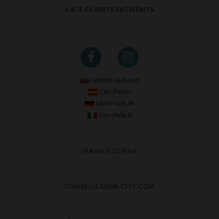
4,8/5 CLIENTS SATISFAITS
Leather-Jack.com
City-Piel.es
Leder-Jack.de
City-Pelle.it
SERVICE CLIENT
Suivre ma commande
Échange & Remboursement
CONSEILS CUIR-CITY.COM
Questions fréquentes
Livraison gratuite
Entretien du cuir