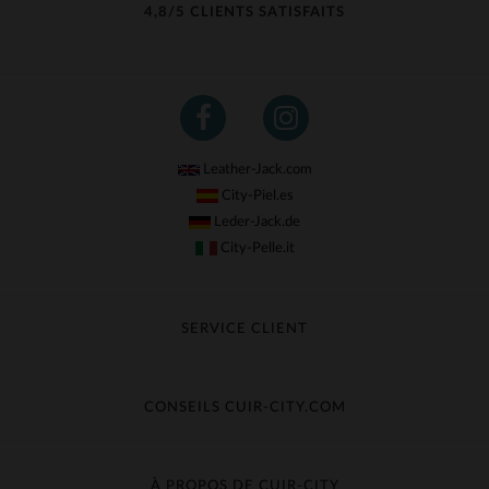
4,8/5 CLIENTS SATISFAITS
Leather-Jack.com
City-Piel.es
Leder-Jack.de
City-Pelle.it
SERVICE CLIENT
Suivre ma commande
Échange & Remboursement
CONSEILS CUIR-CITY.COM
Questions fréquentes
Livraison gratuite
Entretien du cuir
Contacter le service client
Guide des matières
À PROPOS DE CUIR-CITY