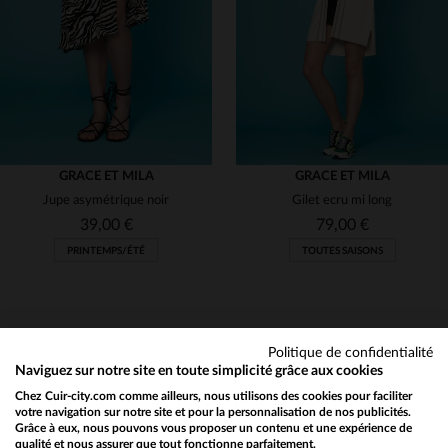
S
M
L
S
(8)
(11)
GRACE ET MILA
GRACE ET MILA
Jupe asymétrique noir
Gilet ecru mi long
39,00 €
79,00 €
PRINTEMPS/ÉTÉ
TOUTES SAISONS
Politique de confidentialité
Naviguez sur notre site en toute simplicité grâce aux cookies
Chez Cuir-city.com comme ailleurs, nous utilisons des cookies pour faciliter
NEWSLETTER
TAILLES DISPONIBLES
TAILLES DISPONIBLES
votre navigation sur notre site et pour la personnalisation de nos publicités.
Grâce à eux, nous pouvons vous proposer un contenu et une expérience de
Recevez par mail nos promos
qualité et nous assurer que tout fonctionne parfaitement.
Would you like to be redirected to our English site?