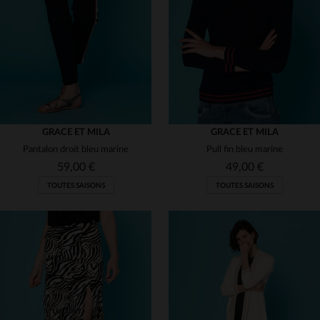
(1)
(15)
(4)
(4)
(1)
(7)
(3)
(91)
GRACE ET MILA
GRACE ET MILA
Pantalon droit bleu marine
Pull fin bleu marine
(8)
59,00 €
49,00 €
(10)
TOUTES SAISONS
TOUTES SAISONS
(2)
(46)
(2)
(1)
TAILLES DISPONIBLES
TAILLES DISPONIBLES
(9)