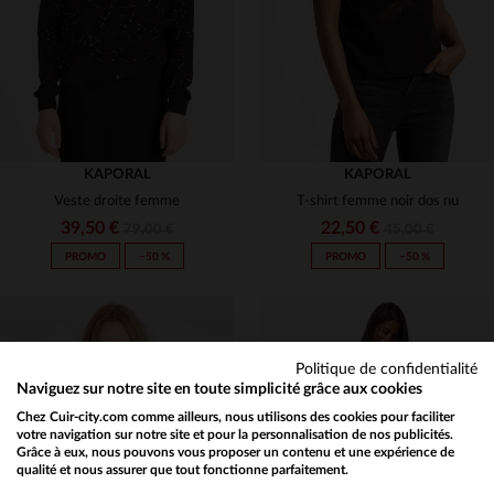
KAPORAL
KAPORAL
Veste droite femme
T-shirt femme noir dos nu
39,50 €
22,50 €
79,00 €
45,00 €
PROMO
−50 %
PROMO
−50 %
Politique de confidentialité
Naviguez sur notre site en toute simplicité grâce aux cookies
Chez Cuir-city.com comme ailleurs, nous utilisons des cookies pour faciliter
TAILLES DISPONIBLES
TAILLES DISPONIBLES
votre navigation sur notre site et pour la personnalisation de nos publicités.
Grâce à eux, nous pouvons vous proposer un contenu et une expérience de
qualité et nous assurer que tout fonctionne parfaitement.
Would you like to be redirected to our English site?
S
M
XS
S