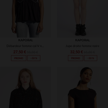
XS
S
M
S
M
KAPORAL
KAPORAL
Débardeur femme col V noir
Jupe droite femme noire
27,50 €
32,50 €
55,00 €
65,00 €
PROMO
−50 %
PROMO
−50 %
TAILLES DISPONIBLES
TAILLES DISPONIBLES
XS
S
S
M