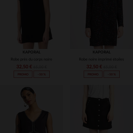
XS
S
S
M
L
KAPORAL
KAPORAL
Robe près du corps noire
Robe noire imprimé étoiles
32,50 €
32,50 €
65,00 €
65,00 €
PROMO
−50 %
PROMO
−50 %
TAILLES DISPONIBLES
TAILLES DISPONIBLES