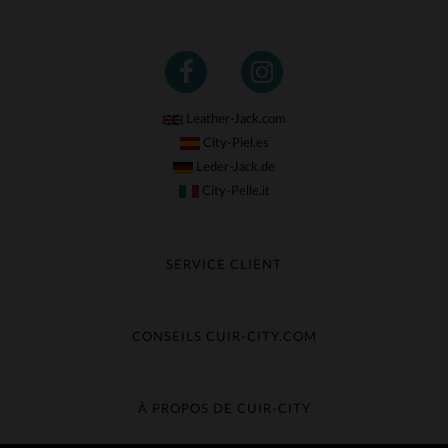
Leather-Jack.com
City-Piel.es
Leder-Jack.de
City-Pelle.it
SERVICE CLIENT
Suivre ma commande
Échange & Remboursement
CONSEILS CUIR-CITY.COM
Questions fréquentes
Livraison gratuite
Entretien du cuir
Contacter le service client
Guide des matières
À PROPOS DE CUIR-CITY
Guide des tailles