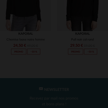
KAPORAL
KAPORAL
Chemise loose noire femme
Pull noir col rond
24,50 €
29,50 €
49,00 €
59,00 €
PROMO
−50 %
PROMO
−50 %
NEWSLETTER
TAILLES DISPONIBLES
TAILLES DISPONIBLES
Recevez par mail nos promos
S
S
et bons plans !