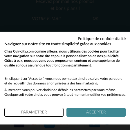
Recevez par mail nos promos
S/M
TU
et bons plans !
OK
Politique de confidentialité
Naviguez sur notre site en toute simplicité grâce aux cookies
Chez Cuir-city.com comme ailleurs, nous utilisons des cookies pour faciliter
SERVICE CLIENT
votre navigation sur notre site et pour la personnalisation de nos publicités.
Grâce à eux, nous pouvons vous proposer un contenu et une expérience de
Nos conseillers sont à votre écoute
qualité et nous assurer que tout fonctionne parfaitement.
Would you like to be redirected to our English site?
03 59 08 80 80
contact@cuir-city.com
au
ou à
du lundi au vendredi de 10h à 12h30
No
En cliquant sur "Accepter", vous nous permettez ainsi de suivre votre parcours
et de recueillir des données anonymisées à des fins marketing.
et de 13h30 à 18h.
Autrement, vous pouvez choisir de définir les paramètres par vous-même.
Yes
Quelque soit votre choix, vous pouvez à tout moment modifier vos préférences.
NOS PARTENAIRES DE CONFIANCE
PARAMÉTRER
ACCEPTER