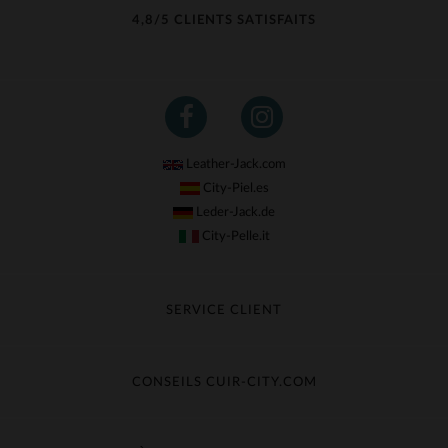
4,8/5 CLIENTS SATISFAITS
Leather-Jack.com
City-Piel.es
Leder-Jack.de
City-Pelle.it
SERVICE CLIENT
Suivre ma commande
Échange & Remboursement
CONSEILS CUIR-CITY.COM
Questions fréquentes
Livraison gratuite
Entretien du cuir