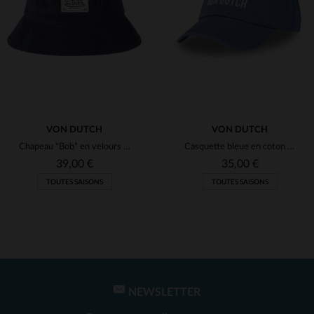
(1)
(1)
(2)
(3)
(2)
(2)
VON DUTCH
VON DUTCH
Chapeau "Bob" en velours bleu
Casquette bleue en coton brodée
39,00 €
35,00 €
TOUTES SAISONS
TOUTES SAISONS
NEWSLETTER
TAILLES DISPONIBLES
TAILLES DISPONIBLES