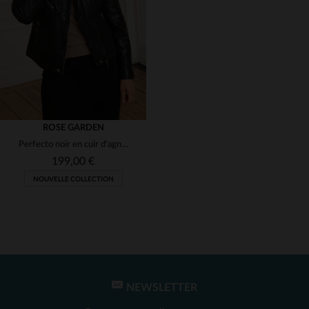
(1)
(3)
(1)
(1)
(1)
(1)
(2)
(1)
ROSE GARDEN
Perfecto noir en cuir d'agneau, alliant souplesse et esprit biker.
(1)
(1)
199,00 €
NOUVELLE COLLECTION
(1)
(1)
TAILLES DISPONIBLES
XS
S
M
L
XL
NEWSLETTER