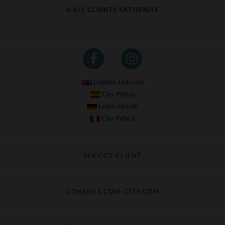
4,8/5 CLIENTS SATISFAITS
Leather-Jack.com
City-Piel.es
Leder-Jack.de
City-Pelle.it
SERVICE CLIENT
Suivre ma commande
Échange & Remboursement
CONSEILS CUIR-CITY.COM
Questions fréquentes
Livraison gratuite
Entretien du cuir