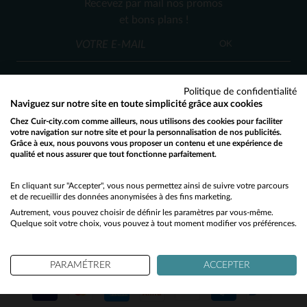
Recevez par mail nos promos
2XL
3XL
et bons plans !
OK
Politique de confidentialité
Naviguez sur notre site en toute simplicité grâce aux cookies
Chez Cuir-city.com comme ailleurs, nous utilisons des cookies pour faciliter
SERVICE CLIENT
votre navigation sur notre site et pour la personnalisation de nos publicités.
Grâce à eux, nous pouvons vous proposer un contenu et une expérience de
Nos conseillers sont à votre écoute
qualité et nous assurer que tout fonctionne parfaitement.
Would you like to be redirected to our English site?
03 59 08 80 80
contact@cuir-city.com
au
ou à
du lundi au vendredi de 10h à 12h30
No
En cliquant sur "Accepter", vous nous permettez ainsi de suivre votre parcours
et de recueillir des données anonymisées à des fins marketing.
et de 13h30 à 18h.
Autrement, vous pouvez choisir de définir les paramètres par vous-même.
Yes
Quelque soit votre choix, vous pouvez à tout moment modifier vos préférences.
NOS PARTENAIRES DE CONFIANCE
PARAMÉTRER
ACCEPTER