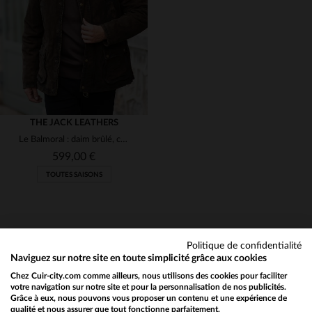
52
58
50
52
(3)
THE JACK LEATHERS
Le Balmoral : daim brûlé, cuir de chèvre, élégance et confort.
599,00 €
TOUTES SAISONS
Politique de confidentialité
Naviguez sur notre site en toute simplicité grâce aux cookies
Chez Cuir-city.com comme ailleurs, nous utilisons des cookies pour faciliter
NEWSLETTER
TAILLES DISPONIBLES
votre navigation sur notre site et pour la personnalisation de nos publicités.
Grâce à eux, nous pouvons vous proposer un contenu et une expérience de
Recevez par mail nos promos
qualité et nous assurer que tout fonctionne parfaitement.
Would you like to be redirected to our English site?