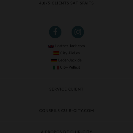
4,8/5 CLIENTS SATISFAITS
Leather-Jack.com
City-Piel.es
Leder-Jack.de
City-Pelle.it
SERVICE CLIENT
Suivre ma commande
Échange & Remboursement
CONSEILS CUIR-CITY.COM
Questions fréquentes
Livraison gratuite
Entretien du cuir
Contacter le service client
Guide des matières
À PROPOS DE CUIR-CITY