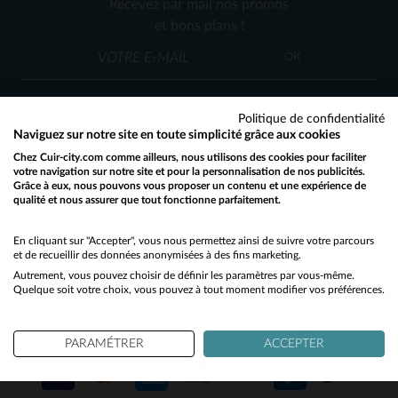
Recevez par mail nos promos
M
L
XL
2XL
3XL
et bons plans !
OK
Politique de confidentialité
Naviguez sur notre site en toute simplicité grâce aux cookies
Chez Cuir-city.com comme ailleurs, nous utilisons des cookies pour faciliter
SERVICE CLIENT
votre navigation sur notre site et pour la personnalisation de nos publicités.
Grâce à eux, nous pouvons vous proposer un contenu et une expérience de
Nos conseillers sont à votre écoute
qualité et nous assurer que tout fonctionne parfaitement.
Would you like to be redirected to our English site?
03 59 08 80 80
contact@cuir-city.com
au
ou à
du lundi au vendredi de 10h à 12h30
No
En cliquant sur "Accepter", vous nous permettez ainsi de suivre votre parcours
et de recueillir des données anonymisées à des fins marketing.
et de 13h30 à 18h.
Autrement, vous pouvez choisir de définir les paramètres par vous-même.
Yes
Quelque soit votre choix, vous pouvez à tout moment modifier vos préférences.
NOS PARTENAIRES DE CONFIANCE
PARAMÉTRER
ACCEPTER