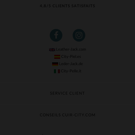
4,8/5 CLIENTS SATISFAITS
Leather-Jack.com
City-Piel.es
Leder-Jack.de
City-Pelle.it
SERVICE CLIENT
Suivre ma commande
Échange & Remboursement
CONSEILS CUIR-CITY.COM
Questions fréquentes
Livraison gratuite
Entretien du cuir