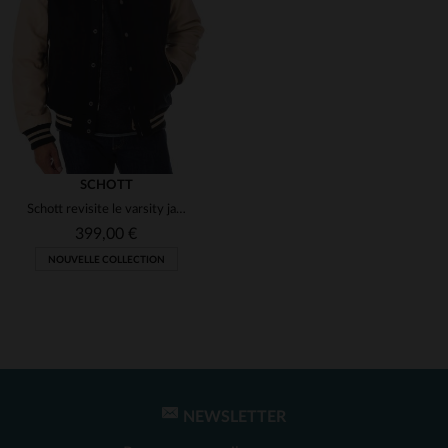
(1)
(1)
(1)
(1)
SCHOTT
Schott revisite le varsity jacket en laine et cuir de vachette beige.
(1)
399,00 €
NOUVELLE COLLECTION
(1)
NEWSLETTER
TAILLES DISPONIBLES