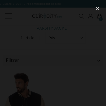
nt le site
0
VARSITY JACKET
1 article
Filtrer