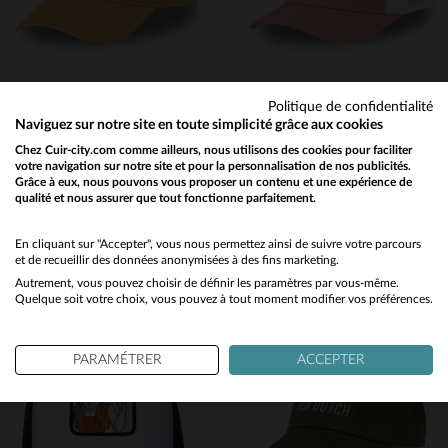
Politique de confidentialité
Naviguez sur notre site en toute simplicité grâce aux cookies
VON DUTCH
VON DUTCH
Chez Cuir-city.com comme ailleurs, nous utilisons des cookies pour faciliter
votre navigation sur notre site et pour la personnalisation de nos publicités.
Casquette en sergé de coton jaune avec logo
Casquette baseball rose et blanche Von Dutch
Grâce à eux, nous pouvons vous proposer un contenu et une expérience de
35,00 €
35,00 €
qualité et nous assurer que tout fonctionne parfaitement.
Would you like to be redirected to our English site?
NOUVELLE COLLECTION
NOUVELLE COLLECTION
No
En cliquant sur "Accepter", vous nous permettez ainsi de suivre votre parcours
et de recueillir des données anonymisées à des fins marketing.
Autrement, vous pouvez choisir de définir les paramètres par vous-même.
Yes
Quelque soit votre choix, vous pouvez à tout moment modifier vos préférences.
PARAMÉTRER
ACCEPTER
TAILLES DISPONIBLES
TAILLES DISPONIBLES
TU
TU