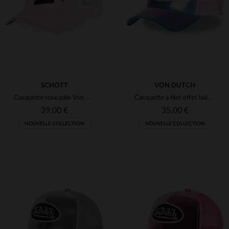
TU
TU
SCHOTT
VON DUTCH
Casquette rose pâle Von Dutch en collaboration avec Schott NYC, avec patchs
Casquette à filet effet holographique rose / violet
39,00 €
35,00 €
NOUVELLE COLLECTION
NOUVELLE COLLECTION
TAILLES DISPONIBLES
TAILLES DISPONIBLES
TU
TU