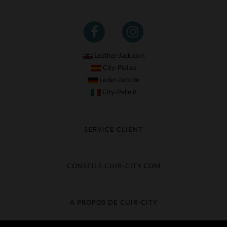
Leather-Jack.com
City-Piel.es
Leder-Jack.de
City-Pelle.it
SERVICE CLIENT
Suivre ma commande
Échange & Remboursement
CONSEILS CUIR-CITY.COM
Questions fréquentes
Livraison gratuite
Entretien du cuir
Contacter le service client
Guide des matières
À PROPOS DE CUIR-CITY
Guide des tailles
Découvrez Cuir-City