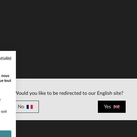
ILLES DISPONIBLES
tialité
M
L
XL
3XL
, nous
ue tout
Would you like to be redirected to our English site?
e
No
Yes
 soit