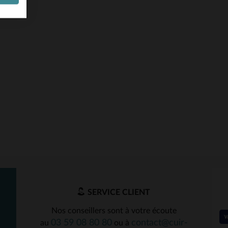
SERVICE CLIENT
Nos conseillers sont à votre écoute
03 59 08 80 80
contact@cuir-
au
ou à