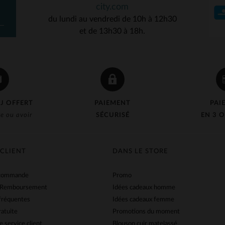
city.com
du lundi au vendredi de 10h à 12h30
et de 13h30 à 18h.
J OFFERT
PAIEMENT
PAI
e ou avoir
SÉCURISÉ
EN 3 O
 CLIENT
DANS LE STORE
 commande
Promo
 Remboursement
Idées cadeaux homme
fréquentes
Idées cadeaux femme
ratuite
Promotions du moment
e service client
Blouson cuir matelassé