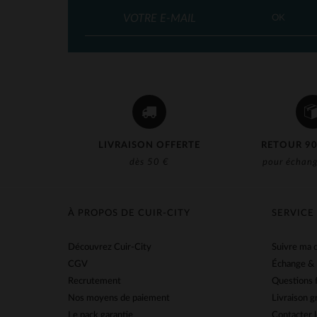
OK
LIVRAISON OFFERTE
RETOUR 90
dès 50 €
pour échang
À PROPOS DE CUIR-CITY
SERVICE
Découvrez Cuir-City
Suivre ma
CGV
Échange &
Recrutement
Questions 
Nos moyens de paiement
Livraison g
Le pack garantie
Contacter l