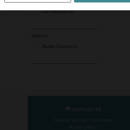
Col Chemise
(1)
Col Fourrure
(1)
SAISON
Toutes Saisons
(1)
NEWSLETTER
Recevez par mail nos promos
et bons plans !