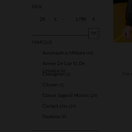
PRIX
€
—
€
OK
MARQUE
Aeronautica Militare
(42)
Armée De L'air Et De
L'espace
(6)
Chevignon
(1)
Cityzen
(5)
Classic Legend Motors
(23)
Cockpit Usa
(19)
Daytona
(9)
Iron & Resin
(1)