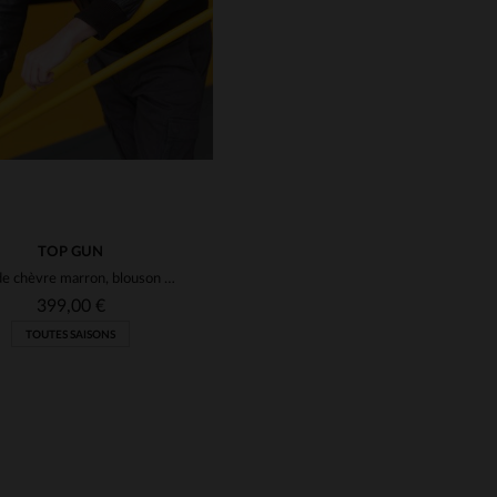
TOP GUN
Cuir de chèvre marron, blouson G-1 Maverick avec 17 patchs officiels.
399,00 €
TOUTES SAISONS