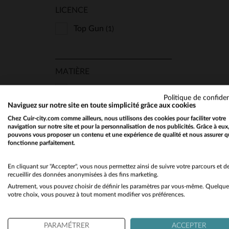
LICENCE
Marine Nationale
(9)
Redskins
Top Gun
(1)
(53)
Schott
(10)
Top Gun
(1)
MATIÈRE
TA
Us Wings
(5)
Cuir Semi Epais
(1)
Politique de confiden
Naviguez sur notre site en toute simplicité grâce aux cookies
Chez Cuir-city.com comme ailleurs, nous utilisons des cookies pour faciliter votre
navigation sur notre site et pour la personnalisation de nos publicités. Grâce à eux
COUPE
pouvons vous proposer un contenu et une expérience de qualité et nous assurer q
fonctionne parfaitement.
Regular
(1)
En cliquant sur "Accepter", vous nous permettez ainsi de suivre votre parcours et d
recueillir des données anonymisées à des fins marketing.
Autrement, vous pouvez choisir de définir les paramètres par vous-même. Quelque
TYPE
votre choix, vous pouvez à tout moment modifier vos préférences.
Aviateur
(1)
PARAMÉTRER
ACCEPTER