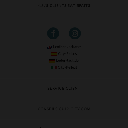
4,8/5 CLIENTS SATISFAITS
Leather-Jack.com
City-Piel.es
Leder-Jack.de
City-Pelle.it
SERVICE CLIENT
Suivre ma commande
Échange & Remboursement
CONSEILS CUIR-CITY.COM
Questions fréquentes
Livraison gratuite
Entretien du cuir