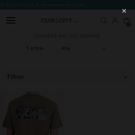
dent le site
0
UNIVERS RACING HOMME
1 article
Filtrer