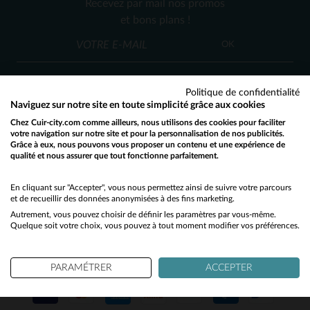
Recevez par mail nos promos
L
XL
et bons plans !
OK
Politique de confidentialité
Naviguez sur notre site en toute simplicité grâce aux cookies
Chez Cuir-city.com comme ailleurs, nous utilisons des cookies pour faciliter
SERVICE CLIENT
votre navigation sur notre site et pour la personnalisation de nos publicités.
Grâce à eux, nous pouvons vous proposer un contenu et une expérience de
Nos conseillers sont à votre écoute
qualité et nous assurer que tout fonctionne parfaitement.
Would you like to be redirected to our English site?
03 59 08 80 80
contact@cuir-city.com
au
ou à
du lundi au vendredi de 10h à 12h30
No
En cliquant sur "Accepter", vous nous permettez ainsi de suivre votre parcours
et de recueillir des données anonymisées à des fins marketing.
et de 13h30 à 18h.
Autrement, vous pouvez choisir de définir les paramètres par vous-même.
Yes
Quelque soit votre choix, vous pouvez à tout moment modifier vos préférences.
NOS PARTENAIRES DE CONFIANCE
PARAMÉTRER
ACCEPTER