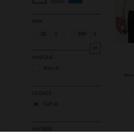
PRIX
€
—
€
OK
MARQUE
3Gm
(2)
LICENCE
Gulf
(2)
MATIÈRE