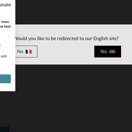
tialité
, nous
ue tout
Would you like to be redirected to our English site?
ILLES DISPONIBLES
TAILLES DISPONIBLE
e
No
Yes
 soit
L
XL
2XL
3XL
S
M
L
XL