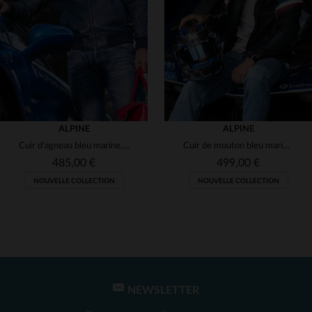
(2)
(2)
(2)
(2)
ALPINE
ALPINE
Cuir d'agneau bleu marine, col motard.Léger et élégant pour la ville.
Cuir de mouton bleu marine, style motard et confort intemporel.
(2)
485,00 €
499,00 €
NOUVELLE COLLECTION
NOUVELLE COLLECTION
(1)
(2)
TAILLES DISPONIBLES
S
M
L
XL
2XL
NEWSLETTER
TAILLES DISPONIBLES