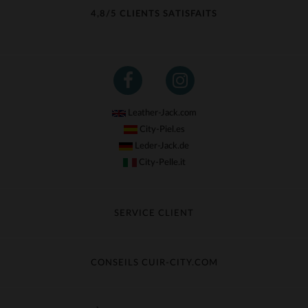
4,8/5 CLIENTS SATISFAITS
Leather-Jack.com
City-Piel.es
Leder-Jack.de
City-Pelle.it
SERVICE CLIENT
Suivre ma commande
Échange & Remboursement
CONSEILS CUIR-CITY.COM
Questions fréquentes
Livraison gratuite
Entretien du cuir