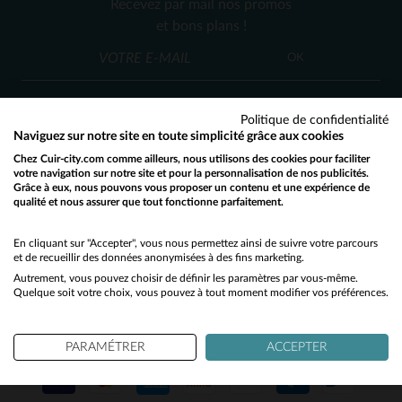
Recevez par mail nos promos
M
L
XL
2XL
3XL
3XL
4XL
et bons plans !
OK
Politique de confidentialité
Naviguez sur notre site en toute simplicité grâce aux cookies
Chez Cuir-city.com comme ailleurs, nous utilisons des cookies pour faciliter
SERVICE CLIENT
votre navigation sur notre site et pour la personnalisation de nos publicités.
Grâce à eux, nous pouvons vous proposer un contenu et une expérience de
Nos conseillers sont à votre écoute
qualité et nous assurer que tout fonctionne parfaitement.
Would you like to be redirected to our English site?
03 59 08 80 80
contact@cuir-city.com
au
ou à
du lundi au vendredi de 10h à 12h30
No
En cliquant sur "Accepter", vous nous permettez ainsi de suivre votre parcours
et de recueillir des données anonymisées à des fins marketing.
et de 13h30 à 18h.
Autrement, vous pouvez choisir de définir les paramètres par vous-même.
Yes
Quelque soit votre choix, vous pouvez à tout moment modifier vos préférences.
NOS PARTENAIRES DE CONFIANCE
PARAMÉTRER
ACCEPTER