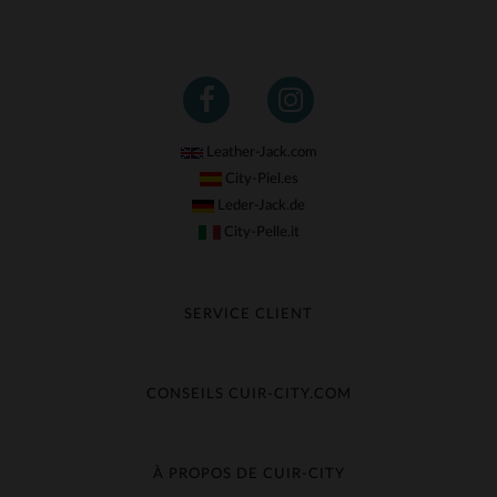
Leather-Jack.com
City-Piel.es
Leder-Jack.de
City-Pelle.it
SERVICE CLIENT
Suivre ma commande
Échange & Remboursement
CONSEILS CUIR-CITY.COM
Questions fréquentes
Livraison gratuite
Entretien du cuir
Contacter le service client
Guide des matières
À PROPOS DE CUIR-CITY