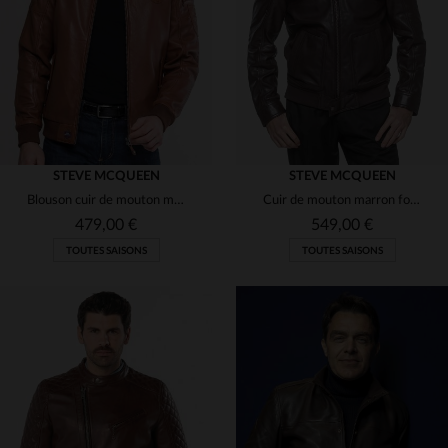
3XL
S
M
L
XL
STEVE MCQUEEN
STEVE MCQUEEN
Blouson cuir de mouton marron tortoise, inspiré de Steve McQueen.
Cuir de mouton marron foncé, léger et souple, inspiré de McQueen.
479,00 €
549,00 €
TOUTES SAISONS
TOUTES SAISONS
TAILLES DISPONIBLES
TAILLES DISPONIBLES