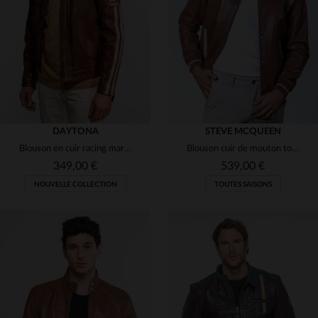
(5)
(2)
(4)
(1)
(6)
(7)
DAYTONA
STEVE MCQUEEN
Blouson en cuir racing marron au look vintage
Blouson cuir de mouton tortoise, léger, inspiré du motorsport vintage.
(1)
349,00 €
539,00 €
NOUVELLE COLLECTION
TOUTES SAISONS
(6)
(2)
(1)
(1)
(1)
TAILLES DISPONIBLES
(7)
S
M
L
XL
2XL
TAILLES DISPONIBLES
(1)