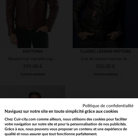
M
L
XL
3XL
M
L
XL
2XL
DAYTONA
CLASSIC LEGEND MOTORS
Blouson cuir vachette cognac, tannage, allure biker.
Cuir de mouton marron, léger et souple.Blouson motard, toutes saisons.
599,00 €
550,00 €
TOUTES SAISONS
TOUTES SAISONS
Politique de confidentialité
Naviguez sur notre site en toute simplicité grâce aux cookies
Chez Cuir-city.com comme ailleurs, nous utilisons des cookies pour faciliter
TAILLES DISPONIBLES
TAILLES DISPONIBLES
votre navigation sur notre site et pour la personnalisation de nos publicités.
Grâce à eux, nous pouvons vous proposer un contenu et une expérience de
qualité et nous assurer que tout fonctionne parfaitement.
Would you like to be redirected to our English site?
L
2XL
L
2XL