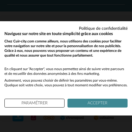
M
L
XL
3XL
L
Politique de confidentialité
SERVICE CLIENT
Naviguez sur notre site en toute simplicité grâce aux cookies
Chez Cuir-city.com comme ailleurs, nous utilisons des cookies pour faciliter
Nos conseillers sont à votre écoute
votre navigation sur notre site et pour la personnalisation de nos publicités.
03 59 08 80 80
contact@cuir-city.com
au
ou à
Grâce à eux, nous pouvons vous proposer un contenu et une expérience de
qualité et nous assurer que tout fonctionne parfaitement.
Would you like to be redirected to our English site?
du lundi au vendredi de 10h à 12h30
et de 13h30 à 18h.
No
En cliquant sur "Accepter", vous nous permettez ainsi de suivre votre parcours
et de recueillir des données anonymisées à des fins marketing.
Autrement, vous pouvez choisir de définir les paramètres par vous-même.
Yes
Quelque soit votre choix, vous pouvez à tout moment modifier vos préférences.
NOS PARTENAIRES DE CONFIANCE
PARAMÉTRER
ACCEPTER