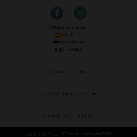
Leather-Jack.com
City-Piel.es
Leder-Jack.de
City-Pelle.it
SERVICE CLIENT
Suivre ma commande
Échange & Remboursement
CONSEILS CUIR-CITY.COM
Questions fréquentes
Livraison gratuite
Entretien du cuir
Contacter le service client
Guide des matières
À PROPOS DE CUIR-CITY
Guide des tailles
Découvrez Cuir-City
© Tous droits réservés 2026