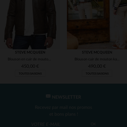
(1)
(2)
(2)
(2)
(2)
STEVE MCQUEEN
STEVE MCQUEEN
Blouson en cuir de mouton vert, souple et léger, style McQueen.
Blouson cuir de mouton kaki, léger, inspiré par Steve McQueen.
(1)
450,00 €
490,00 €
TOUTES SAISONS
TOUTES SAISONS
(1)
(2)
(2)
NEWSLETTER
Recevez par mail nos promos
et bons plans !
TAILLES DISPONIBLES
TAILLES DISPONIBLES
OK