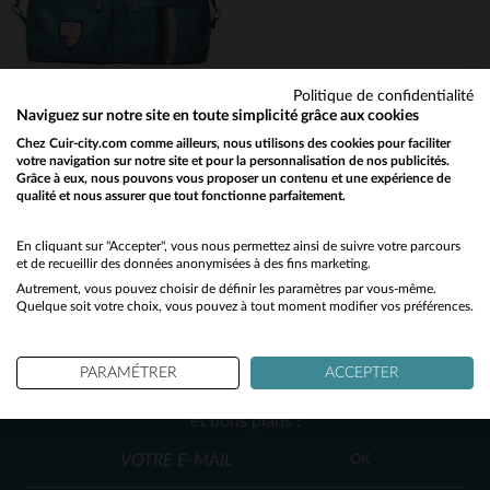
TU
TU
Politique de confidentialité
Naviguez sur notre site en toute simplicité grâce aux cookies
Chez Cuir-city.com comme ailleurs, nous utilisons des cookies pour faciliter
votre navigation sur notre site et pour la personnalisation de nos publicités.
Grâce à eux, nous pouvons vous proposer un contenu et une expérience de
STEVE MCQUEEN
qualité et nous assurer que tout fonctionne parfaitement.
Would you like to be redirected to our English site?
Sac de voyage en cuir univers racing couleur bleu pétrole clair
450,00 €
No
En cliquant sur "Accepter", vous nous permettez ainsi de suivre votre parcours
et de recueillir des données anonymisées à des fins marketing.
TOUTES SAISONS
Autrement, vous pouvez choisir de définir les paramètres par vous-même.
Yes
Quelque soit votre choix, vous pouvez à tout moment modifier vos préférences.
NEWSLETTER
PARAMÉTRER
ACCEPTER
Recevez par mail nos promos
et bons plans !
TAILLES DISPONIBLES
OK
TU