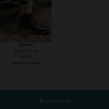
(1)
(1)
(1)
REDSKINS
Boots en cuir noir
99,00 €
NOUVELLE COLLECTION
TAILLES DISPONIBLES
40
41
42
43
44
NEWSLETTER