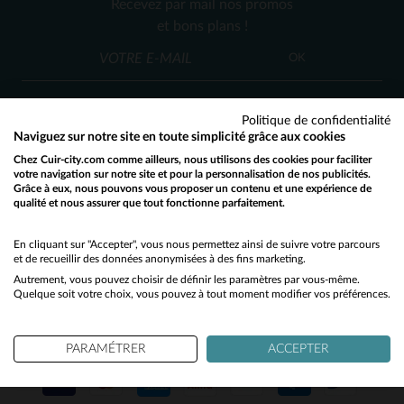
Recevez par mail nos promos
45
47
et bons plans !
OK
Politique de confidentialité
Naviguez sur notre site en toute simplicité grâce aux cookies
Chez Cuir-city.com comme ailleurs, nous utilisons des cookies pour faciliter
SERVICE CLIENT
votre navigation sur notre site et pour la personnalisation de nos publicités.
Grâce à eux, nous pouvons vous proposer un contenu et une expérience de
Nos conseillers sont à votre écoute
qualité et nous assurer que tout fonctionne parfaitement.
Would you like to be redirected to our English site?
03 59 08 80 80
contact@cuir-city.com
au
ou à
du lundi au vendredi de 10h à 12h30
No
En cliquant sur "Accepter", vous nous permettez ainsi de suivre votre parcours
et de recueillir des données anonymisées à des fins marketing.
et de 13h30 à 18h.
Autrement, vous pouvez choisir de définir les paramètres par vous-même.
Yes
Quelque soit votre choix, vous pouvez à tout moment modifier vos préférences.
NOS PARTENAIRES DE CONFIANCE
PARAMÉTRER
ACCEPTER