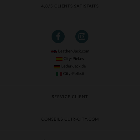
4,8/5 CLIENTS SATISFAITS
Leather-Jack.com
City-Piel.es
Leder-Jack.de
City-Pelle.it
SERVICE CLIENT
Suivre ma commande
Échange & Remboursement
CONSEILS CUIR-CITY.COM
Questions fréquentes
Livraison gratuite
Entretien du cuir