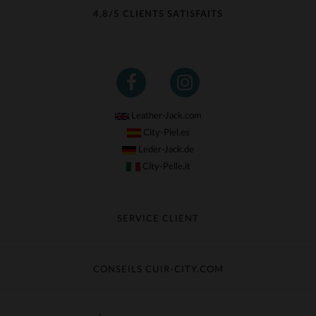
4,8/5 CLIENTS SATISFAITS
Leather-Jack.com
City-Piel.es
Leder-Jack.de
City-Pelle.it
SERVICE CLIENT
Suivre ma commande
Échange & Remboursement
CONSEILS CUIR-CITY.COM
Questions fréquentes
Livraison gratuite
Entretien du cuir