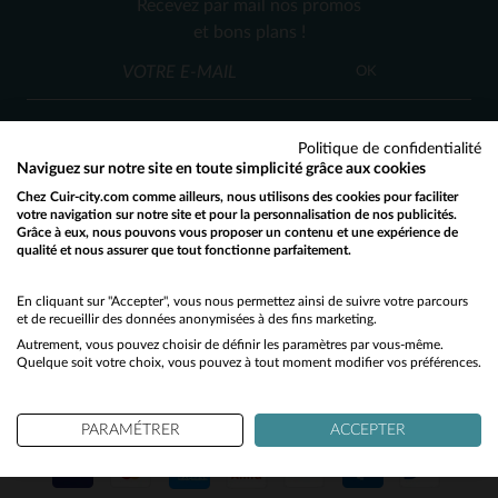
Recevez par mail nos promos
46
48
et bons plans !
OK
Politique de confidentialité
Naviguez sur notre site en toute simplicité grâce aux cookies
Chez Cuir-city.com comme ailleurs, nous utilisons des cookies pour faciliter
SERVICE CLIENT
votre navigation sur notre site et pour la personnalisation de nos publicités.
Grâce à eux, nous pouvons vous proposer un contenu et une expérience de
Nos conseillers sont à votre écoute
qualité et nous assurer que tout fonctionne parfaitement.
Would you like to be redirected to our English site?
03 59 08 80 80
contact@cuir-city.com
au
ou à
du lundi au vendredi de 10h à 12h30
No
En cliquant sur "Accepter", vous nous permettez ainsi de suivre votre parcours
et de recueillir des données anonymisées à des fins marketing.
et de 13h30 à 18h.
Autrement, vous pouvez choisir de définir les paramètres par vous-même.
Yes
Quelque soit votre choix, vous pouvez à tout moment modifier vos préférences.
NOS PARTENAIRES DE CONFIANCE
PARAMÉTRER
ACCEPTER