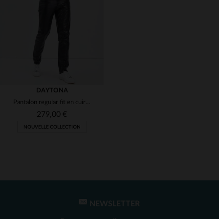
(1)
(2)
(1)
(1)
DAYTONA
Pantalon regular fit en cuir de vachette brillant
279,00 €
NOUVELLE COLLECTION
TAILLES DISPONIBLES
36
38
40
42
44
NEWSLETTER