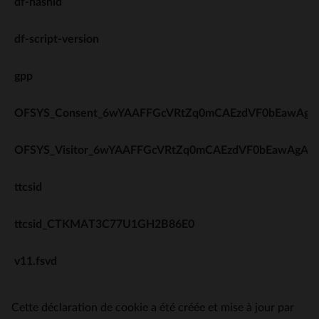
df-hashid
df-script-version
gpp
OFSYS_Consent_6wYAAFFGcVRtZq0mCAEzdVF0bEawAgA
OFSYS_Visitor_6wYAAFFGcVRtZq0mCAEzdVF0bEawAgAA
ttcsid
ttcsid_CTKMAT3C77U1GH2B86E0
v11.fsvd
Cette déclaration de cookie a été créée et mise à jour par