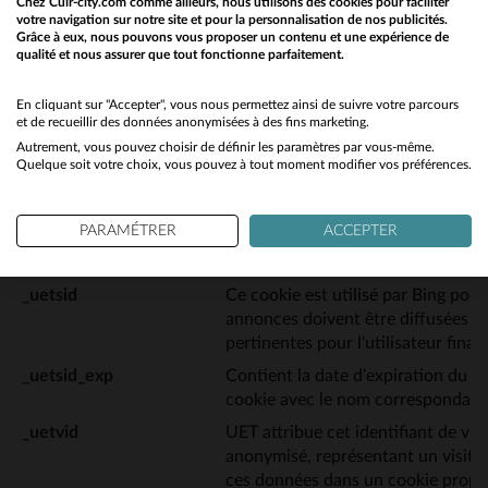
Chez Cuir-city.com comme ailleurs, nous utilisons des cookies pour faciliter
l'utilisateur final utilise le site We
votre navigation sur notre site et pour la personnalisation de nos publicités.
Grâce à eux, nous pouvons vous proposer un contenu et une expérience de
que l'utilisateur final a pu voir avan
qualité et nous assurer que tout fonctionne parfaitement.
Would you like to be redirected to our English site?
Web.
_tt_enable_cookie
Ce cookie prend en charge la mise
No
En cliquant sur "Accepter", vous nous permettez ainsi de suivre votre parcours
et de recueillir des données anonymisées à des fins marketing.
sur notre site Web
Autrement, vous pouvez choisir de définir les paramètres par vous-même.
Yes
_ttp [3x]
Ce cookie est défini en relation ave
Quelque soit votre choix, vous pouvez à tout moment modifier vos préférences.
_uetsid
Celui-ci contient l'ID de session p
PARAMÉTRER
ACCEPTER
unique sur le site. Ceci est utilisé
Advertising.
_uetsid
Ce cookie est utilisé par Bing pou
annonces doivent être diffusées q
pertinentes pour l'utilisateur final 
_uetsid_exp
Contient la date d'expiration du st
cookie avec le nom correspondant
_uetvid
UET attribue cet identifiant de vis
anonymisé, représentant un visite
ces données dans un cookie propri