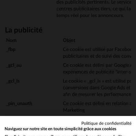
des publicités pertinents. Le service e
centres publicitaires tiers, ce qui faci
temps réel pour les annonceurs.
La publicité
Nom
Objet
_fbp
Ce cookie est utilisé par Facebook 
publicitaires et de suivi des conver
_gcl_au
Ce cookie est défini par Google A
expériences de publicité "inter-site
_gcl_ls
Le cookie « _gcl_ls » est utilisé pou
conversions dans Google Ads et 
afin de mesurer les performances d
_pin_unauth
Ce cookie est défini en relation av
Marketing
_pinterest_ct_ua [2x]
Ce cookie est défini en relation av
Politique de confidentialité
Marketing
Naviguez sur notre site en toute simplicité grâce aux cookies
_rxuuid
Ce cookie fournit des information