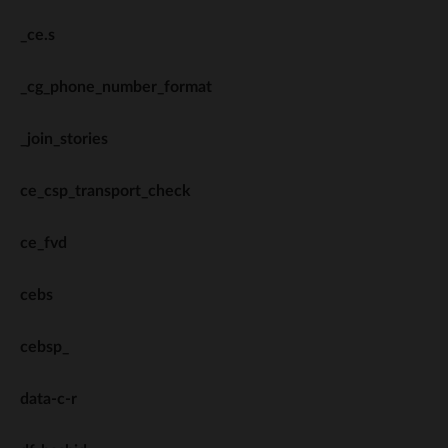
_ce.s
_cg_phone_number_format
_join_stories
ce_csp_transport_check
ce_fvd
cebs
cebsp_
data-c-r