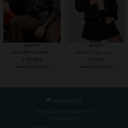
SCHOTT
SCHOTT
Schott PERF 618 NOIR, perfecto en steerhide américain indémodable.
Schott NYC signe ce bombardier B-3 en mouton retourné, chaud et stylé.
1 299,00 €
775,00 €
NOUVELLE COLLECTION
NOUVELLE COLLECTION
NEWSLETTER
Recevez par mail nos promos
et bons plans !