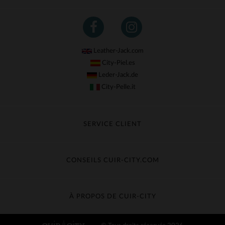
Leather-Jack.com
City-Piel.es
Leder-Jack.de
City-Pelle.it
SERVICE CLIENT
Suivre ma commande
Échange & Remboursement
CONSEILS CUIR-CITY.COM
Questions fréquentes
Livraison gratuite
Entretien du cuir
Contacter le service client
Guide des matières
À PROPOS DE CUIR-CITY
Guide des tailles
Découvrez Cuir-City