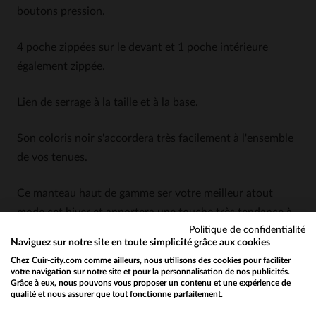
boutons pression.
4 poche zippées sur le devant et 1 poche intérieure
également zippée.
Lien de serrage à la taille et à la base.
Son coloris noir s'accordera très facilement à l'ensemble
de vos tenues.
Ce manteau haut de gamme ser votre meilleur atout
mode cet hiver et apportera une touche très tendance à
Politique de confidentialité
votre look.
Naviguez sur notre site en toute simplicité grâce aux cookies
Chez Cuir-city.com comme ailleurs, nous utilisons des cookies pour faciliter
Que ce soit avec un pull, un jean et des baskets ou avec
votre navigation sur notre site et pour la personnalisation de nos publicités.
Grâce à eux, nous pouvons vous proposer un contenu et une expérience de
une chemise, un pantalon chino et des boots vous aurez
qualité et nous assurer que tout fonctionne parfaitement.
Would you like to be redirected to our English site?
toujours un style inimitable!