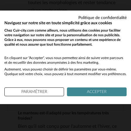
toutes les morphologies et rester tendance
saison après saison.
Politique de confidentialité
Naviguez sur notre site en toute simplicité grâce aux cookies
QUESTIONS FRÉQUENTES
Chez Cuir-city.com comme ailleurs, nous utilisons des cookies pour faciliter
votre navigation sur notre site et pour la personnalisation de nos publicités.
Grâce à eux, nous pouvons vous proposer un contenu et une expérience de
qualité et nous assurer que tout fonctionne parfaitement.
Would you like to be redirected to our English site?
Quelle est l'épaisseur de la laine mérinos utilisée pour ce
manteau?
No
En cliquant sur "Accepter", vous nous permettez ainsi de suivre votre parcours
Ce manteau est fabriqué en mouton retourné de
et de recueillir des données anonymisées à des fins marketing.
laine mérinos, réputé pour sa finesse et sa
Autrement, vous pouvez choisir de définir les paramètres par vous-même.
Yes
Quelque soit votre choix, vous pouvez à tout moment modifier vos préférences.
légèreté, ce qui le rend doux et confortable sans
être trop épais. Il offre une bonne isolation tout
PARAMÉTRER
ACCEPTER
en restant souple.
Le manteau est-il adapté pour les températures très
froides?
Bien qu'il soit conçu pour l'automne et l'hiver, ce