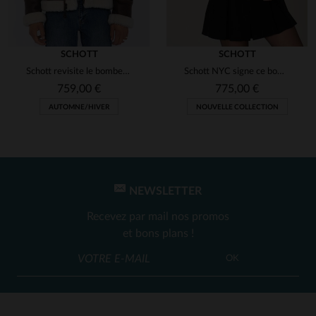
SCHOTT
SCHOTT
Schott revisite le bomber B-3 en cuir de mouton lourd et chaud.
Schott NYC signe ce bombardier B-3 en mouton retourné, chaud et stylé.
759,00 €
775,00 €
AUTOMNE/HIVER
NOUVELLE COLLECTION
NEWSLETTER
Recevez par mail nos promos
et bons plans !
OK