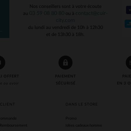
Nos conseillers sont à votre écoute
03 59 08 80 80
contact@cuir-
au
ou à
ILLES DISPONIBLES
city.com
du lundi au vendredi de 10h à 12h30
40
et de 13h30 à 18h.
J OFFERT
PAIEMENT
PAI
e ou avoir
SÉCURISÉ
EN 3 O
 CLIENT
DANS LE STORE
 commande
Promo
 Remboursement
Idées cadeaux homme