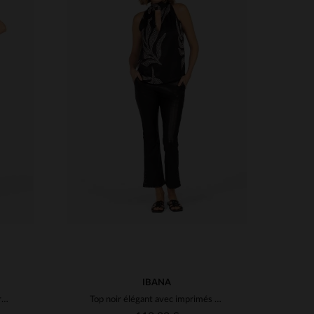
S
TAILLES DISPONIBLES
38
40
IBANA
Robe noir élégante avec ceinture pour femme
Top noir élégant avec imprimés feuilles