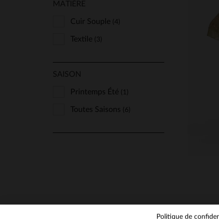
MATIÈRE
Cuir Souple
(4)
Textile
(3)
SAISON
TA
Printemps Été
(1)
Toutes Saisons
(6)
Politique de confiden