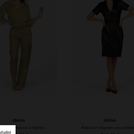
ILLES DISPONIBLES
TAILLES DISPONIBLE
36
38
40
42
38
40
IBANA
IBANA
Top léger vert mousse à imprimé fleuri
tialité