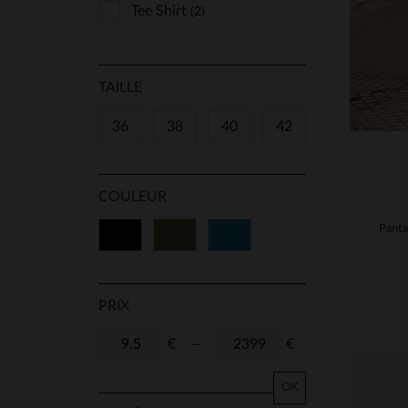
Tee Shirt
(2)
TAILLE
36
38
40
42
COULEUR
Noir
Vert
Bleu
PRIX
€
—
€
OK