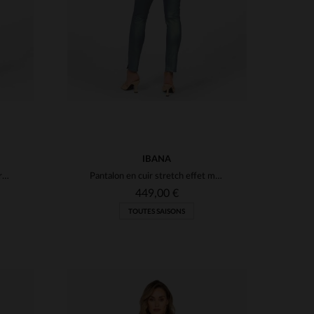
IBANA
Pantalon en cuir stretch couleur bleu haze
Pantalon en cuir stretch effet métallisé
449,00 €
TOUTES SAISONS