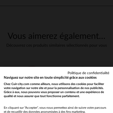
Vous aimerez également…
Découvrez ces produits similaires sélectionnés pour vous
Politique de confidentialité
Naviguez sur notre site en toute simplicité grâce aux cookies
Chez Cuir-city.com comme ailleurs, nous utilisons des cookies pour faciliter
votre navigation sur notre site et pour la personnalisation de nos publicités.
Grâce à eux, nous pouvons vous proposer un contenu et une expérience de
qualité et nous assurer que tout fonctionne parfaitement.
Would you like to be redirected to our English site?
No
En cliquant sur "Accepter", vous nous permettez ainsi de suivre votre parcours
et de recueillir des données anonymisées à des fins marketing.