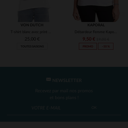
VON DUTCH
KAPORAL
T-shirt blanc avec print moto
Débardeur Femme Kaporal Blanc en coton
25,00 €
9,50 €
19,00 €
TOUTES SAISONS
PROMO
−50 %
NEWSLETTER
Recevez par mail nos promos
et bons plans !
OK