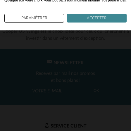
Quelque soit votre choix, vous pouvez à tout moment modifier vos préférences.
3, ainsi que des collections spéciales comme la série Indiana
Jones. Chaque pièce est conçue pour offrir durabilité, confort
et style, s'adressant aux amateurs d'aviation et aux passionnés
PARAMÉTRER
ACCEPTER
de vrai cuir. Avec un engagement envers la qualité américaine,
Cooper US Wings est le choix idéal pour ceux qui cherchent à
investir dans un vêtement d'exception.
NEWSLETTER
Recevez par mail nos promos
et bons plans !
OK
SERVICE CLIENT