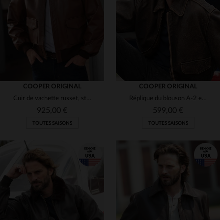
M
L
XL
2XL
3XL
M
L
XL
2XL
3XL
COOPER ORIGINAL
COOPER ORIGINAL
Cuir de vachette russet, style A-2 vintage des blousons de l'USAAF.
Réplique du blouson A-2 en cuir vieilli, hommage aux héros de la WWII.
925,00 €
599,00 €
TOUTES SAISONS
TOUTES SAISONS
TAILLES DISPONIBLES
TAILLES DISPONIBLES