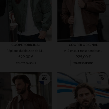
(5)
(1)
(4)
COOPER ORIGINAL
COOPER ORIGINAL
Réplique du blouson de Maverick en nylon
A-2 en cuir russet antique, coupe classique et robustesse militaire.
(1)
(3)
599,00 €
925,00 €
(1)
TOUTES SAISONS
TOUTES SAISONS
(2)
(4)
(3)
(1)
(1)
(4)
(1)
TAILLES DISPONIBLES
TAILLES DISPONIBLES
(6)