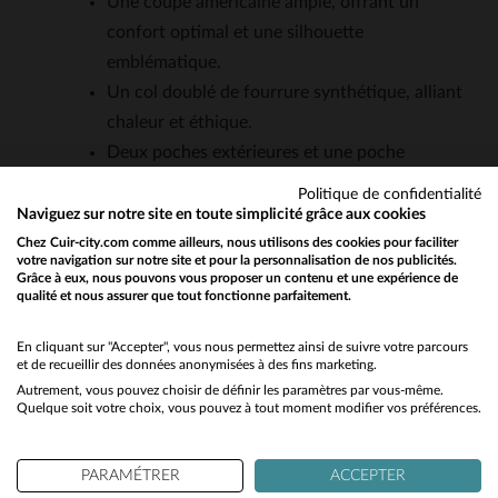
Une coupe américaine ample, offrant un
confort optimal et une silhouette
emblématique.
Un col doublé de fourrure synthétique, alliant
chaleur et éthique.
Deux poches extérieures et une poche
intérieure, pour un côté pratique au quotidien.
Politique de confidentialité
Un style vintage et intemporel, inspiré des
Naviguez sur notre site en toute simplicité grâce aux cookies
vestes militaires G-1 de l’US Navy.
Chez Cuir-city.com comme ailleurs, nous utilisons des cookies pour faciliter
votre navigation sur notre site et pour la personnalisation de nos publicités.
Une polyvalence qui permet de l’associer aussi
Grâce à eux, nous pouvons vous proposer un contenu et une expérience de
qualité et nous assurer que tout fonctionne parfaitement.
Would you like to be redirected to our English site?
bien à des tenues décontractées qu’à des looks
plus soignés.
No
En cliquant sur "Accepter", vous nous permettez ainsi de suivre votre parcours
et de recueillir des données anonymisées à des fins marketing.
Autrement, vous pouvez choisir de définir les paramètres par vous-même.
Yes
QUESTIONS FRÉQUENTES
Quelque soit votre choix, vous pouvez à tout moment modifier vos préférences.
Quelle est l'épaisseur du cuir de buffle utilisé pour ce
PARAMÉTRER
ACCEPTER
blouson?