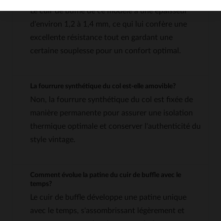
Le cuir de buffle de ce modèle a une épaisseur
d'environ 1,2 à 1,4 mm, ce qui lui confère une
excellente résistance tout en gardant une
certaine souplesse pour un confort optimal.
La fourrure synthétique du col est-elle amovible?
Non, la fourrure synthétique du col est fixée de
manière permanente pour assurer une isolation
thermique optimale et conserver l'authenticité du
style vintage.
Comment évolue la patine du cuir de buffle avec le
temps?
Le cuir de buffle développe une patine unique
avec le temps, s'assombrissant légèrement et