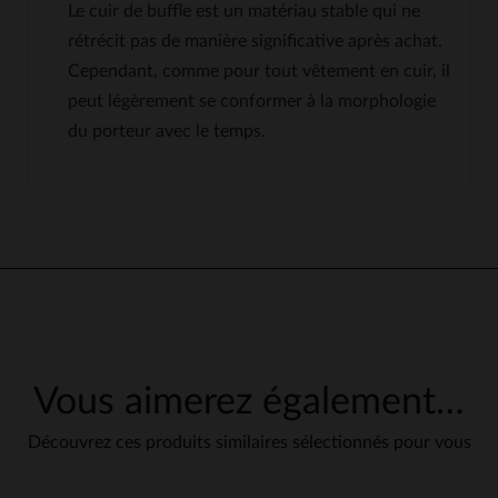
Le cuir de buffle est un matériau stable qui ne
rétrécit pas de manière significative après achat.
Cependant, comme pour tout vêtement en cuir, il
peut légèrement se conformer à la morphologie
du porteur avec le temps.
3.3
5
/
5
Avis collecté par un tiers
Pas de commentaire
Avis du
14/07/2025
, suite à une
expérience du
07/07/2025
par
K
Basé sur
3
avis soumis à un
M.
contrôle
Publié à l'origine sur
leder-jack.de
Voir tous les avis sur ce site
Vous aimerez également…
VOIR L’AVIS D’ORIGINE
5
étoiles
1
Signaler
4
étoiles
1
Découvrez ces produits similaires sélectionnés pour vous
3
étoiles
0
2
étoiles
0
1