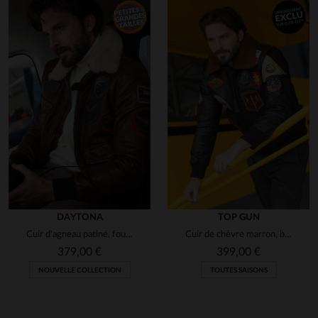
1
DAYTONA
TOP GUN
Cuir d'agneau patiné, fourrure amovible, style aviateur US Air Force.
Cuir de chèvre marron, blouson G-1 Maverick avec 17 patchs officiels.
379,00 €
399,00 €
NOUVELLE COLLECTION
TOUTES SAISONS