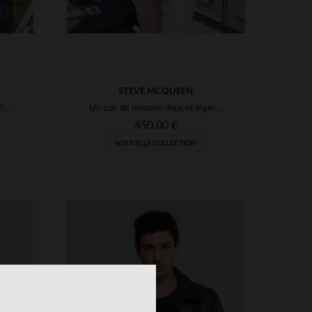
STEVE MCQUEEN
Blouson cuir d'agneau noir, esprit vintage et élégance intemporelle.
Un cuir de mouton doux et léger, inspiré du style biker légendaire.
450,00 €
NOUVELLE COLLECTION