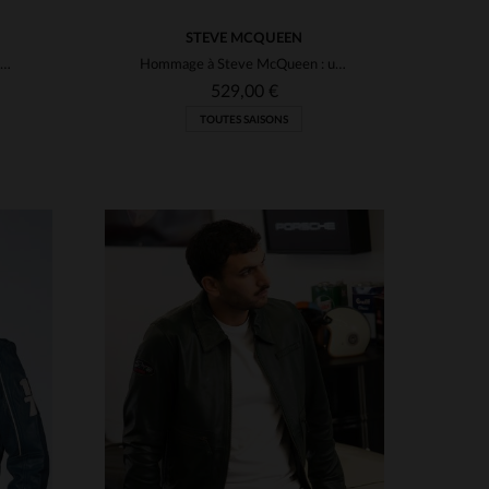
STEVE MCQUEEN
Blouson cuir de mouton noir, coupe slim, inspiré par Steve McQueen.
Hommage à Steve McQueen : un cuir de mouton noir, léger et intemporel.
529,00 €
TOUTES SAISONS
S
TAILLES DISPONIBLES