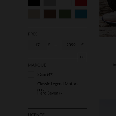
Noir
Gris
Blanc
Rouge
Beige
Marron
Vert
Bleu
PRIX
€
—
€
OK
MARQUE
Ba
3Gm
(47)
Classic Legend Motors
(117)
Hero Seven
(7)
LICENCE