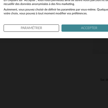
En cliquant sur "Accepter", vous nous permettez ainsi de suivre votre parcours et d
Les Nouveautés
(41)
recueillir des données anonymisées à des fins marketing.
Autrement, vous pouvez choisir de définir les paramètres par vous-même. Quelque
Promotions
(17)
TA
votre choix, vous pouvez à tout moment modifier vos préférences.
PARAMÉTRER
ACCEPTER