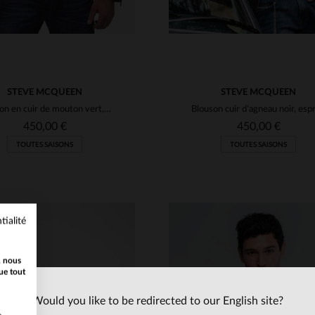
STEVE MCQUEEN
STEVE MCQUEEN
Blouson en cuir de mouton vert, souple et léger, style McQueen.
450,00 €
450,00 €
TOUTES SAISONS
TOUTES SAISONS
tialité
, nous
ue tout
Would you like to be redirected to our English site?