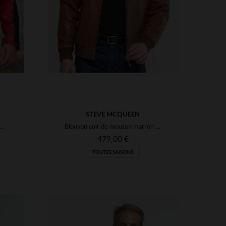
STEVE MCQUEEN
uson en cuir rouge style motard, col motard et coupe regular
Blouson cuir de mouton marron tortoise, inspiré de Steve McQueen.
479,00 €
TOUTES SAISONS