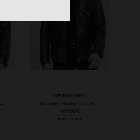
S
TAILLES DISPONIBLES
XL
3XL
STEVE MCQUEEN
Cuir de mouton marron foncé, inspiré par Steve McQueen, style casual.
Hommage à McQueen : cuir de mouton marron, coupe élégante et sobre.
490,00 €
TOUTES SAISONS