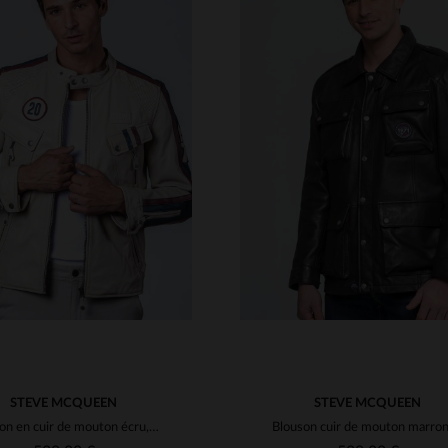
ILLES DISPONIBLES
TAILLES DISPONIBLE
40
42
45
46
M
L
XL
2XL
STEVE MCQUEEN
STEVE MCQUEEN
Blouson en cuir de mouton écru, inspiré par Steve McQueen et le Mans.