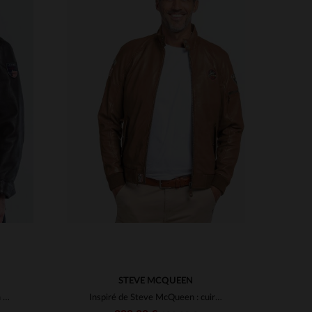
S
TAILLES DISPONIBLES
M
L
XL
3XL
STEVE MCQUEEN
Blouson cuir de mouton marron foncé, mi-long, style Steve McQueen.
Inspiré de Steve McQueen : cuir de mouton vintage et style racing.