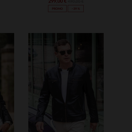
299,00 €
490,00 €
PROMO
−39 %
S
TAILLES DISPONIBLES
2XL
3XL
4XL