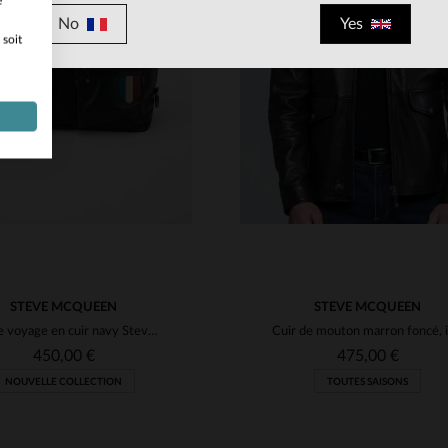
e
No
Yes
 soit
ILLES DISPONIBLES
TAILLES DISPONIBLE
M
L
XL
3XL
L
XL
2XL
STEVE MCQUEEN
STEVE MCQUEEN
Sac de voyage en cuir navy Steve McQueen format 48h
450,00 €
475,00 €
NOUVELLE COLLECTION
TOUTES SAISONS