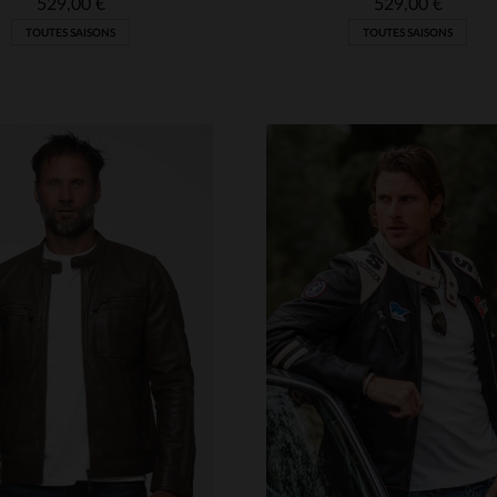
529,00 €
529,00 €
TOUTES SAISONS
TOUTES SAISONS
ILLES DISPONIBLES
TAILLES DISPONIBLE
M
L
2XL
L
XL
2XL