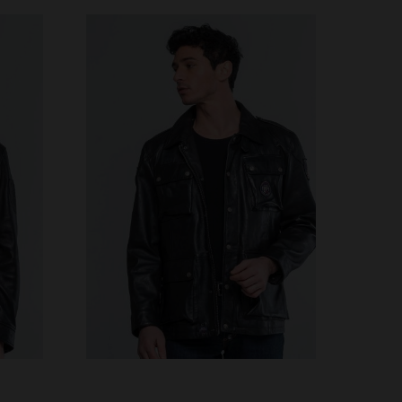
S
TAILLES DISPONIBLES
L
3XL
4XL