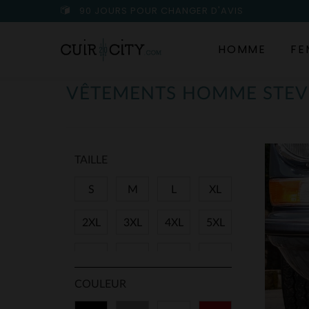
90 JOURS POUR CHANGER D'AVIS
HOMME
FE
VÊTEMENTS HOMME STE
TAILLE
S
M
L
XL
2XL
3XL
4XL
5XL
40
42
44
46
COULEUR
TU
41
43
45