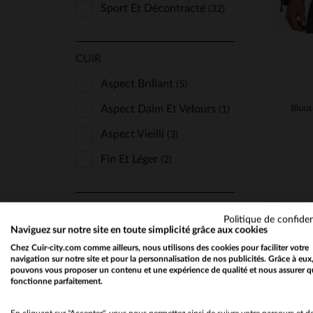
Sport Et Décontracté
(32)
CUIR
Aspect Brillant
(5)
Aspect Daim Et Velours
(1)
Aspect Vieilli
(3)
Fin Et Léger
(2)
SAISON
Politique de confiden
Naviguez sur notre site en toute simplicité grâce aux cookies
Toutes Saisons
(171)
Chez Cuir-city.com comme ailleurs, nous utilisons des cookies pour faciliter votre
navigation sur notre site et pour la personnalisation de nos publicités. Grâce à eux
pouvons vous proposer un contenu et une expérience de qualité et nous assurer q
fonctionne parfaitement.
N'AFFICHER QUE