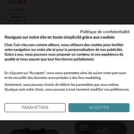
299,00 €
450,00 €
PROMO
−34 %
Politique de confidentialité
Naviguez sur notre site en toute simplicité grâce aux cookies
Chez Cuir-city.com comme ailleurs, nous utilisons des cookies pour faciliter
votre navigation sur notre site et pour la personnalisation de nos publicités.
Grâce à eux, nous pouvons vous proposer un contenu et une expérience de
qualité et nous assurer que tout fonctionne parfaitement.
Would you like to be redirected to our English site?
Vous aimerez également…
No
En cliquant sur "Accepter", vous nous permettez ainsi de suivre votre parcours
et de recueillir des données anonymisées à des fins marketing.
Découvrez ces produits similaires sélectionnés pour vous
Autrement, vous pouvez choisir de définir les paramètres par vous-même.
Yes
Quelque soit votre choix, vous pouvez à tout moment modifier vos préférences.
PARAMÉTRER
ACCEPTER