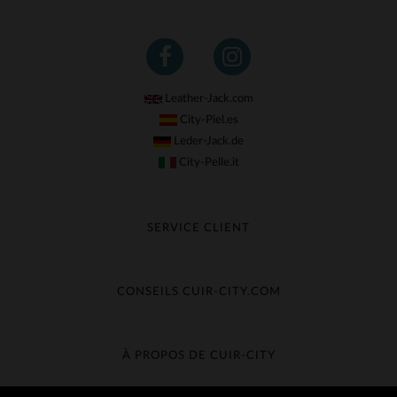
Leather-Jack.com
City-Piel.es
Leder-Jack.de
City-Pelle.it
SERVICE CLIENT
Suivre ma commande
Échange & Remboursement
CONSEILS CUIR-CITY.COM
Questions fréquentes
Livraison gratuite
Entretien du cuir
Contacter le service client
Guide des matières
À PROPOS DE CUIR-CITY
Guide des tailles
Découvrez Cuir-City