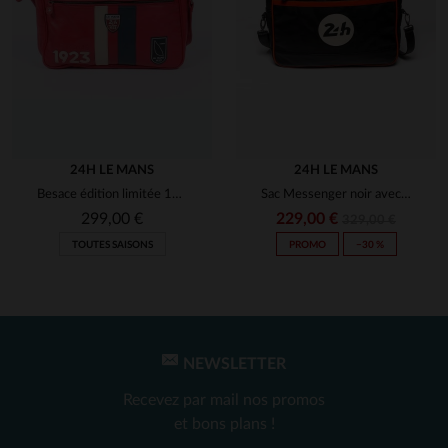
24H LE MANS
24H LE MANS
Besace édition limitée 100 ans des 24h du Mans
Sac Messenger noir avec détails orange racing
299,00 €
229,00 €
329,00 €
TOUTES SAISONS
PROMO
−30 %
NEWSLETTER
Recevez par mail nos promos
et bons plans !