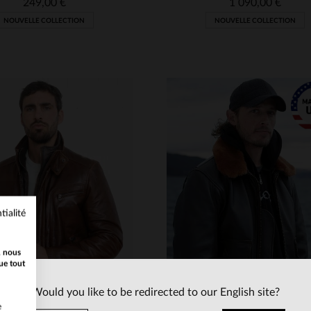
249,00 €
1 090,00 €
NOUVELLE COLLECTION
NOUVELLE COLLECTION
ILLES DISPONIBLES
TAILLES DISPONIBLE
tialité
M
L
XL
2XL
3XL
S
M
L
XL
2XL
, nous
4XL
5XL
4XL
5XL
6XL
ue tout
Would you like to be redirected to our English site?
e