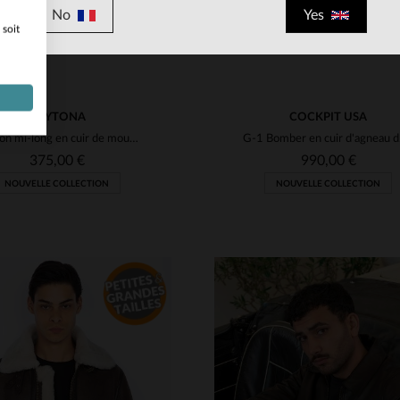
No
Yes
 soit
DAYTONA
COCKPIT USA
Blouson mi-long en cuir de mouton souple, coupe regular et sobre.
G-1 Bo
375,00 €
990,00 €
NOUVELLE COLLECTION
NOUVELLE COLLECTION