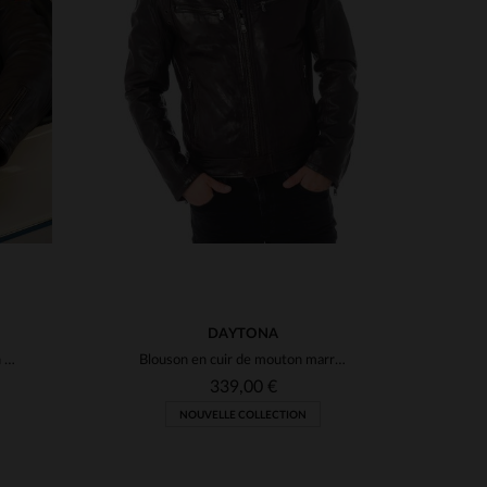
S
3XL
TAILLES DISPONIBLES
M
L
XL
2XL
3XL
5XL
DAYTONA
Blouson cuir de mouton marron foncé, inspiré par Steve McQueen.
Blouson en cuir de mouton marron roux, coupe slim et technique.
339,00 €
NOUVELLE COLLECTION