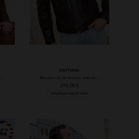
DAYTONA
Cuir de mouton lavé, col mao et capuche amovible pour un style motard.
Blouson cuir de mouton, marron patiné. Léger, coupe slim, urbain.
299,00 €
NOUVELLE COLLECTION