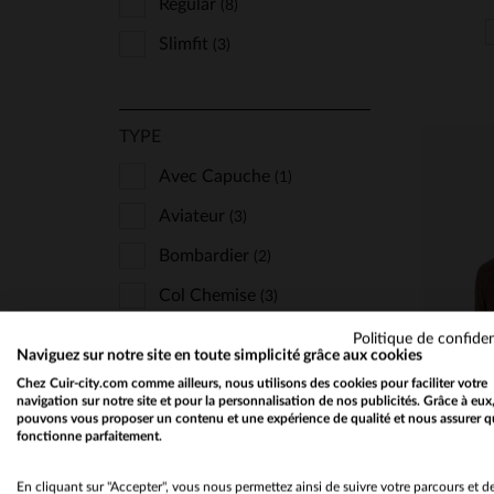
Regular
(8)
Slimfit
(3)
TYPE
Avec Capuche
(1)
Aviateur
(3)
Bombardier
(2)
Col Chemise
(3)
TA
Col Fourrure
(4)
Politique de confiden
S
Naviguez sur notre site en toute simplicité grâce aux cookies
Col Motard
(2)
Chez Cuir-city.com comme ailleurs, nous utilisons des cookies pour faciliter votre
navigation sur notre site et pour la personnalisation de nos publicités. Grâce à eux
Manteaux
(1)
pouvons vous proposer un contenu et une expérience de qualité et nous assurer q
fonctionne parfaitement.
Mi-Longues
(2)
En cliquant sur "Accepter", vous nous permettez ainsi de suivre votre parcours et d