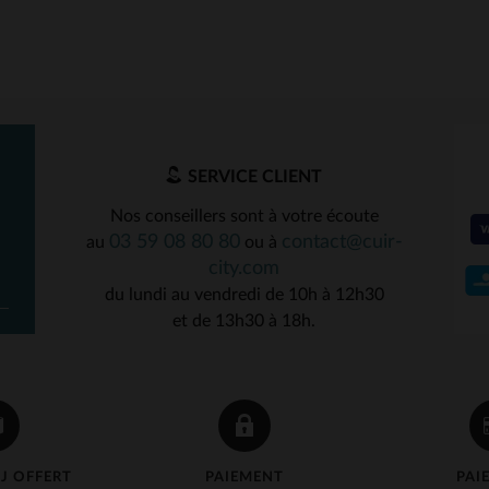
SERVICE CLIENT
TAILLES DISPONIBLE
Nos conseillers sont à votre écoute
03 59 08 80 80
contact@cuir-
au
ou à
S
M
L
XL
3XL
ILLES DISPONIBLES
city.com
du lundi au vendredi de 10h à 12h30
L
XL
2XL
5XL
5XL
et de 13h30 à 18h.
J OFFERT
PAIEMENT
PAI