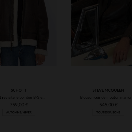
TAILLES DISPONIBLE
S
M
L
XL
2XL
ILLES DISPONIBLES
XL
2XL
3XL
4XL
5XL
4XL
5XL
SCHOTT
STEVE MCQUEEN
Schott revisite le bomber B-3 en cuir de mouton lourd et chaud.
759,00 €
545,00 €
AUTOMNE/HIVER
TOUTES SAISONS