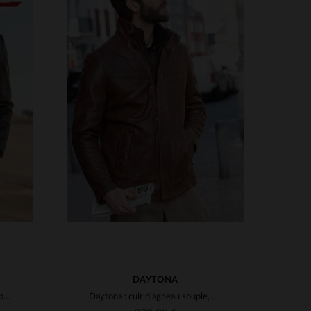
S
TAILLES DISPONIBLES
3XL
M
L
XL
2XL
3XL
4XL
5XL
DAYTONA
Cuir de veau pour ce G-1 Cockpit USA. Shearling amovible et robuste.
Daytona : cuir d'agneau souple, style motard.Chaud et indémodable.