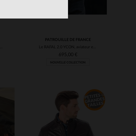
PATROUILLE DE FRANCE
mber en cuir d'agneau de Cockpit USA, héritage de l'US Navy.
Le RAFAL 2.0 YCON, aviateur en cuir d'agneau souple signé Redskins.
695,00 €
NOUVELLE COLLECTION