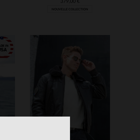
379,00 €
NOUVELLE COLLECTION
S
TAILLES DISPONIBLES
3XL
S
M
L
XL
2XL
3XL
5XL