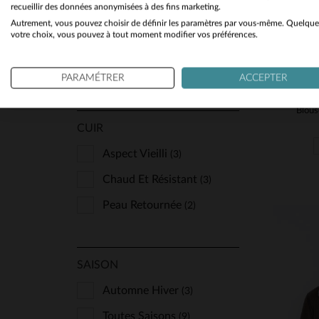
recueillir des données anonymisées à des fins marketing.
Autrement, vous pouvez choisir de définir les paramètres par vous-même. Quelque
STYLE
votre choix, vous pouvez à tout moment modifier vos préférences.
Classique Et Indémodable
(9)
Sport Et Décontracté
(1)
PARAMÉTRER
ACCEPTER
CUIR
Aspect Vieilli
(3)
Chaud Et Résistant
(3)
Peau Retournée
(2)
SAISON
Automne Hiver
(3)
Toutes Saisons
(9)