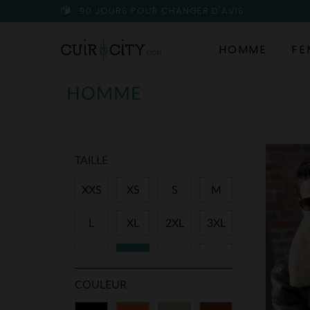
90 JOURS POUR CHANGER D'AVIS
HOMME
FE
HOMME
TAILLE
XXS
XS
S
M
L
XL
2XL
3XL
4XL
5XL
6XL
11XL
COULEUR
36
38
40
42