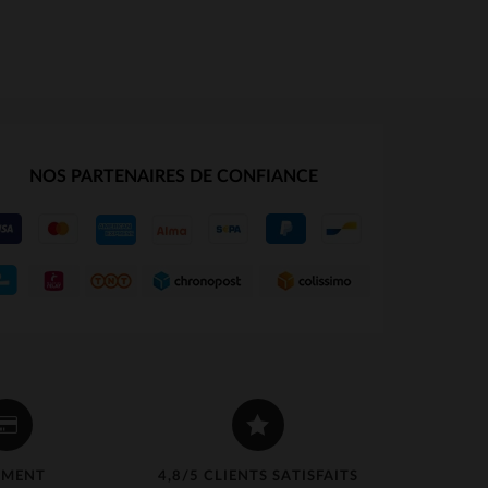
NOS PARTENAIRES DE CONFIANCE
S
TAILLES DISPONIBLES
4XL
S
M
L
XL
2XL
3XL
4XL
5XL
EMENT
4,8/5 CLIENTS SATISFAITS