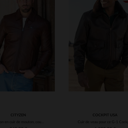
ILLES DISPONIBLES
TAILLES DISPONIBLE
M
L
XL
2XL
3XL
S
M
L
XL
2XL
4XL
5XL
4XL
5XL
CITYZEN
COCKPIT USA
Blouson en cuir de mouton, coupe ajustée, style intemporel et élégant.