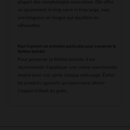
plupart des morphologies masculines. Elle offre
un ajustement ni trop serré ni trop large, avec
une longueur mi-longue qui équilibre les
silhouettes.
Faut-il prévoir un entretien particulier pour conserver la
finition lustrée?
Pour préserver la finition lustrée, il est
recommandé d'appliquer une crème nourrissante
neutre pour cuir après chaque nettoyage. Évitez
les produits agressifs qui pourraient altérer
l'aspect brillant du grain.
5
5
/
5
Avis collecté par un tiers
Le produit était bien, mais la 