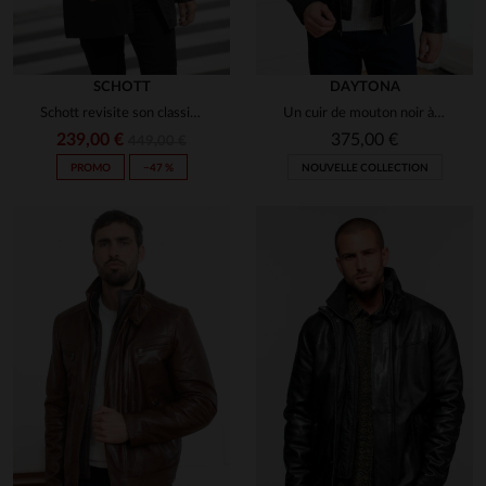
SCHOTT
DAYTONA
Schott revisite son classique avec ce LCMAINE2CC en agneau léger.
Un cuir de mouton noir à col montant, chaud et élégant pour l'hiver.
239,00 €
375,00 €
449,00 €
PROMO
−47 %
NOUVELLE COLLECTION