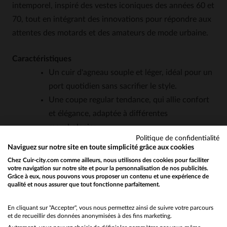
intemporel, inspiré des vestes iconiques des années 60 et
70, tout en intégrant des innovations pour répondre aux
attentes des motards et des amateurs de mode urbaine.
Caractéristiques
Un cuir d'agneau souple et léger, idéal pour un
port quotidien sans sacrifier le style.
Une coupe regular tendance, qui allie confort
et élégance, adaptée à différentes
morphologies.
Politique de confidentialité
Un col montant avec parmenture chaude
Naviguez sur notre site en toute simplicité grâce aux cookies
amovible, pour s'adapter aux variations de
Chez Cuir-city.com comme ailleurs, nous utilisons des cookies pour faciliter
température.
votre navigation sur notre site et pour la personnalisation de nos publicités.
Grâce à eux, nous pouvons vous proposer un contenu et une expérience de
Une fermeture zippée sous rabat à pressions,
qualité et nous assurer que tout fonctionne parfaitement.
Would you like to be redirected to our English site?
alliant sécurité et esthétique motarde.
No
En cliquant sur "Accepter", vous nous permettez ainsi de suivre votre parcours
Deux poches extérieures zippées et trois
et de recueillir des données anonymisées à des fins marketing.
poches intérieures, pour un rangement