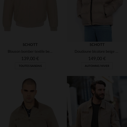
SCHOTT
SCHOTT
Blouson bomber textile beige
Doudoune bicolore beige et noire
139,00 €
149,00 €
TOUTES SAISONS
AUTOMNE/HIVER
TAILLES DISPONIBLES
TAILLES DISPONIBLES
M
3XL
XL
2XL