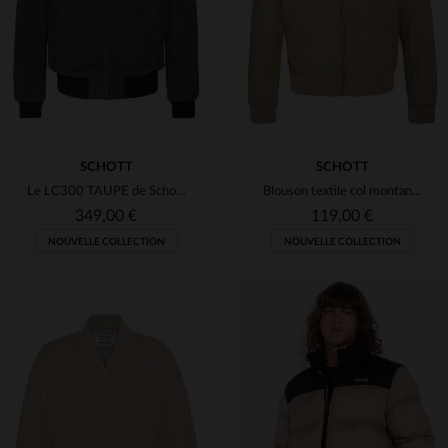
M
S
L
XL
2XL
SCHOTT
SCHOTT
Le LC300 TAUPE de Schott, cuir de chèvre velours marron et léger.
Blouson textile col montant beige
349,00 €
119,00 €
NOUVELLE COLLECTION
NOUVELLE COLLECTION
TAILLES DISPONIBLES
S
M
L
XL
2XL
TAILLES DISPONIBLES
S
M
L
3XL