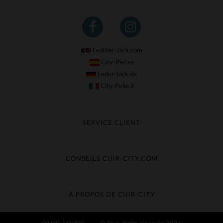
Leather-Jack.com
City-Piel.es
Leder-Jack.de
City-Pelle.it
SERVICE CLIENT
Suivre ma commande
Échange & Remboursement
CONSEILS CUIR-CITY.COM
Questions fréquentes
Livraison gratuite
Entretien du cuir
Contacter le service client
Guide des matières
À PROPOS DE CUIR-CITY
Guide des tailles
Découvrez Cuir-City