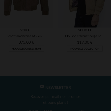
SCHOTT
SCHOTT
Schott modernise l'A2 en daim de chèvre, beige foncé vieilli.
Blouson stardust beige homme
375,00 €
119,00 €
NOUVELLE COLLECTION
NOUVELLE COLLECTION
TAILLES DISPONIBLES
S
M
L
XL
2XL
NEWSLETTER
TAILLES DISPONIBLES
Recevez par mail nos promos
S
3XL
4XL
5XL
et bons plans !