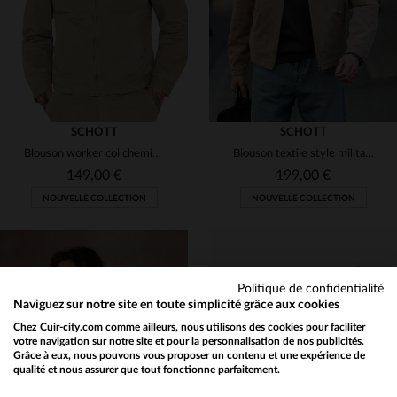
SCHOTT
SCHOTT
Blouson worker col chemise en coton couleur taupe
Blouson textile style militaire couleur taupe
149,00 €
199,00 €
NOUVELLE COLLECTION
NOUVELLE COLLECTION
Politique de confidentialité
TAILLES DISPONIBLES
Naviguez sur notre site en toute simplicité grâce aux cookies
Chez Cuir-city.com comme ailleurs, nous utilisons des cookies pour faciliter
S
M
L
XL
2XL
TAILLES DISPONIBLES
votre navigation sur notre site et pour la personnalisation de nos publicités.
Grâce à eux, nous pouvons vous proposer un contenu et une expérience de
qualité et nous assurer que tout fonctionne parfaitement.
Would you like to be redirected to our English site?
S
M
L
XL
2XL
3XL