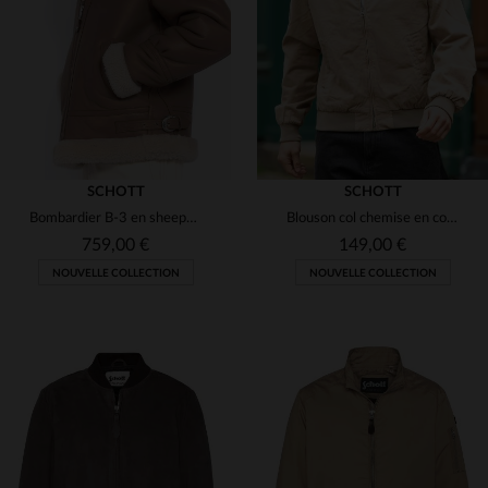
S
M
L
XL
2XL
S
M
L
3XL
(1)
(16)
(16)
(2)
SCHOTT
(7)
SCHOTT
Bombardier B-3 en sheepskin, chaleur et authenticité pour l'hiver.
Blouson col chemise en coton taupe col marron
759,00 €
149,00 €
NOUVELLE COLLECTION
NOUVELLE COLLECTION
TAILLES DISPONIBLES
TAILLES DISPONIBLES