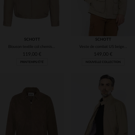
SCHOTT
SCHOTT
Blouson textile col chemise beige clair
Veste de combat US beige clair
119,00 €
149,00 €
PRINTEMPS/ÉTÉ
NOUVELLE COLLECTION
TAILLES DISPONIBLES
TAILLES DISPONIBLES
M
L
XL
2XL
3XL
S
M
L
XL