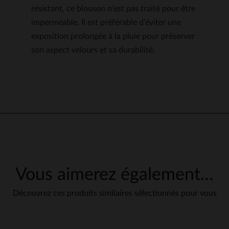
résistant, ce blouson n'est pas traité pour être
imperméable. Il est préférable d'éviter une
exposition prolongée à la pluie pour préserver
son aspect velours et sa durabilité.
4.5
5
/
5
Avis collecté par un tiers
Taille conforme, finition 
impeccable
Avis du
26/03/2026
, suite à une
Basé sur
11
avis soumis à un
expérience du
11/03/2026
par
contrôle
Andreas F.
Voir tous les avis sur ce site
Publié à l'origine sur
leder-jack.de
Vous aimerez également…
5
étoiles
9
VOIR L’AVIS D’ORIGINE
4
étoiles
0
Signaler
Découvrez ces produits similaires sélectionnés pour vous
3
étoiles
1
2
étoiles
0
1
étoile
1
5