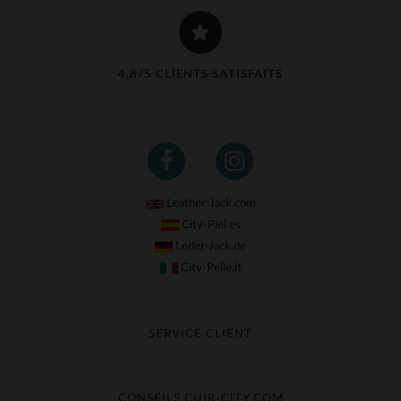
4,8/5 CLIENTS SATISFAITS
Leather-Jack.com
City-Piel.es
Leder-Jack.de
City-Pelle.it
SERVICE CLIENT
Suivre ma commande
Échange & Remboursement
CONSEILS CUIR-CITY.COM