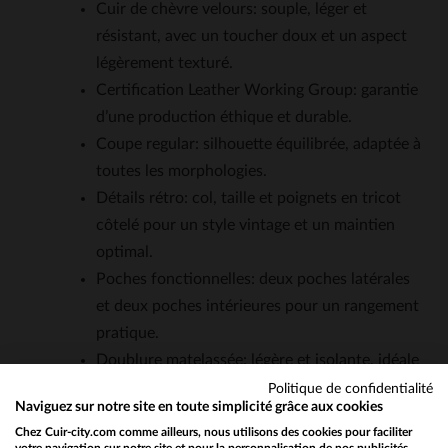
Cuir de chèvre velours: souple, léger et
résistant, avec un toucher doux et un aspect
légèrement texturé.
Certification Leather Working Group: garantie
d’une production éthique et durable.
Coupe regular: silhouette équilibrée, adaptée à
toutes les morphologies.
Détails rétro: col, taille et poignets en tricot
côtelé pour un style vintage et un maintien
optimal.
Poches fonctionnelles: deux poches latérales
et deux poches intérieures pour un rangement
pratique.
Doublure matelassée: légère et isolante, idéale
pour les saisons intermédiaires.
Politique de confidentialité
Naviguez sur notre site en toute simplicité grâce aux cookies
Entretien spécialisé: nettoyage recommandé
Chez Cuir-city.com comme ailleurs, nous utilisons des cookies pour faciliter
par un professionnel pour préserver la qualité