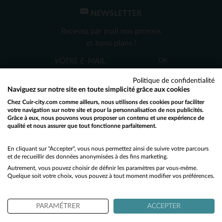
XS
XS
NEWSLETTER
Recevez par mail nos promos
et bons plans !
OK
Politique de confidentialité
Naviguez sur notre site en toute simplicité grâce aux cookies
Chez Cuir-city.com comme ailleurs, nous utilisons des cookies pour faciliter
votre navigation sur notre site et pour la personnalisation de nos publicités.
Grâce à eux, nous pouvons vous proposer un contenu et une expérience de
SERVICE CLIENT
qualité et nous assurer que tout fonctionne parfaitement.
Would you like to be redirected to our English site?
Nos conseillers sont à votre écoute
No
En cliquant sur "Accepter", vous nous permettez ainsi de suivre votre parcours
03 59 08 80 80
contact@cuir-city.com
au
ou à
et de recueillir des données anonymisées à des fins marketing.
du lundi au vendredi de 10h à 12h30
Autrement, vous pouvez choisir de définir les paramètres par vous-même.
Yes
et de 13h30 à 18h.
Quelque soit votre choix, vous pouvez à tout moment modifier vos préférences.
PARAMÉTRER
ACCEPTER
NOS PARTENAIRES DE CONFIANCE