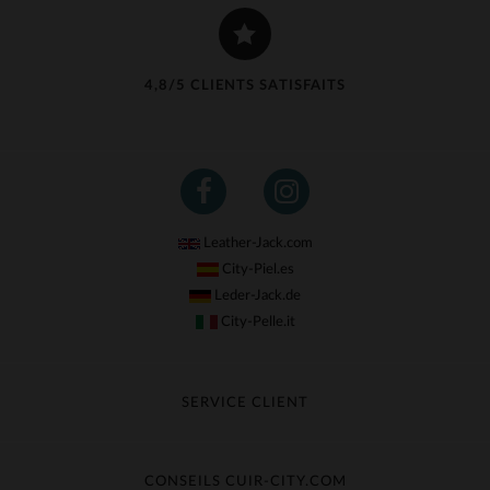
4,8/5 CLIENTS SATISFAITS
Leather-Jack.com
City-Piel.es
Leder-Jack.de
City-Pelle.it
SERVICE CLIENT
Suivre ma commande
Échange & Remboursement
CONSEILS CUIR-CITY.COM