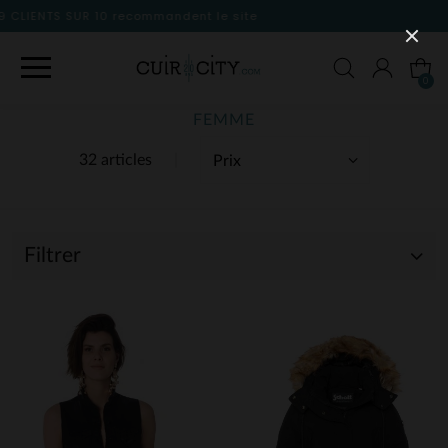
nt le site
0
FEMME
32 articles
Filtrer