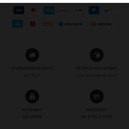
LIVRAISON OFFERTE
RETOUR 90J OFFERT
dès 50 €
pour échange ou avoir
PAIEMENT
PAIEMENT
SÉCURISÉ
EN 3 OU 4 FOIS