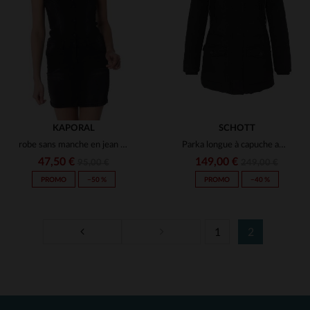
(23)
(3)
(1)
(1)
(4)
(3)
(1)
(27)
(11)
(4)
(2)
KAPORAL
SCHOTT
(6)
robe sans manche en jean femme style
Parka longue à capuche amovible noir
(1)
(1)
47,50 €
149,00 €
95,00 €
249,00 €
(1)
PROMO
−50 %
PROMO
−40 %
(3)
(1)
(1)
(1)
(1)
(1)
(5)
1
2
(1)
(1)
(1)
(6)
(2)
(21)
TAILLES DISPONIBLES
TAILLES DISPONIBLES