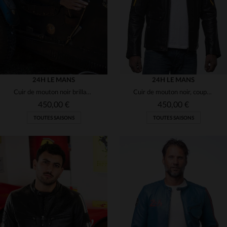
24H LE MANS
24H LE MANS
Cuir de mouton noir brillant, coupe motard pour un style intemporel.
Cuir de mouton noir, coupe motard, inspiré des 24H du Mans.
450,00 €
450,00 €
TOUTES SAISONS
TOUTES SAISONS
TAILLES DISPONIBLES
S
M
L
XL
2XL
TAILLES DISPONIBLES
2XL
3XL
3XL