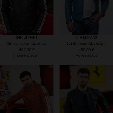
24H LE MANS
24H LE MANS
Cuir de mouton noir, col motard : l'esprit des 24H du Mans en blouson.
Cuir de mouton bleu océan, souple et léger, inspiré du Mans.
499,00 €
450,00 €
TOUTES SAISONS
TOUTES SAISONS
TAILLES DISPONIBLES
TAILLES DISPONIBLES
L
XL
2XL
3XL
L
2XL
3XL
4XL