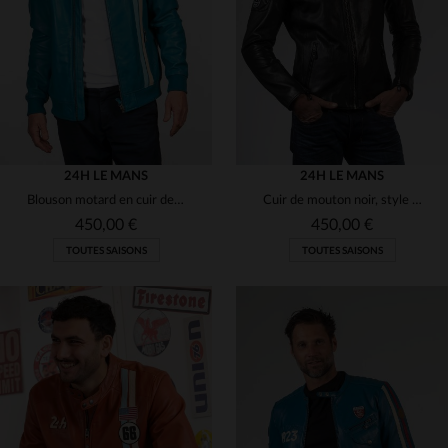
3XL
4XL
4XL
5XL
24H LE MANS
24H LE MANS
Blouson motard en cuir de mouton bleu Mallard, coupe regular.
Cuir de mouton noir, style motard, coupe regular et esprit racing.
450,00 €
450,00 €
TOUTES SAISONS
TOUTES SAISONS
TAILLES DISPONIBLES
S
M
L
XL
2XL
TAILLES DISPONIBLES