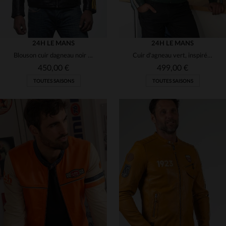
24H LE MANS
24H LE MANS
Blouson cuir dagneau noir style pilote de course Racing Mulsanne
Cuir d'agneau vert, inspiré des 24H du Mans.Style motard, intemporel.
450,00 €
499,00 €
TOUTES SAISONS
TOUTES SAISONS
TAILLES DISPONIBLES
TAILLES DISPONIBLES
3XL
4XL
2XL
3XL