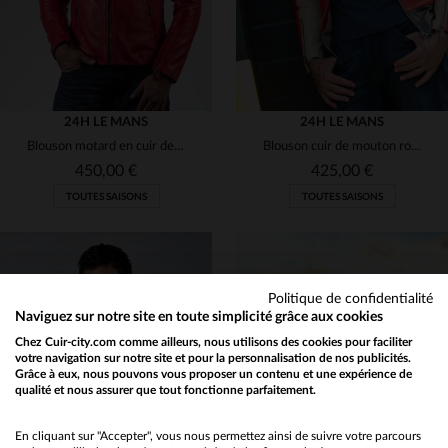
24H LE MANS
24H LE MANS
Blouson motard en cuir de mouton rouge, inspiré des 24h du Mans.
Blouson cuir de mouton rouge/off-white, hommage aux 24h du Mans 1966.
450,00 €
425,00 €
TOUTES SAISONS
TOUTES SAISONS
Politique de confidentialité
Naviguez sur notre site en toute simplicité grâce aux cookies
Chez Cuir-city.com comme ailleurs, nous utilisons des cookies pour faciliter
TAILLES DISPONIBLES
TAILLES DISPONIBLES
votre navigation sur notre site et pour la personnalisation de nos publicités.
Grâce à eux, nous pouvons vous proposer un contenu et une expérience de
qualité et nous assurer que tout fonctionne parfaitement.
Would you like to be redirected to our English site?
2XL
3XL
2XL
3XL
No
En cliquant sur "Accepter", vous nous permettez ainsi de suivre votre parcours