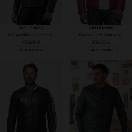
24H LE MANS
24H LE MANS
Blouson biker en cuir de mouton vert, souple et léger. Col motard.
Blouson cuir de mouton rouge racing, inspiré des 24h du Mans.
450,00 €
450,00 €
TOUTES SAISONS
TOUTES SAISONS
TAILLES DISPONIBLES
TAILLES DISPONIBLES
3XL
2XL
3XL