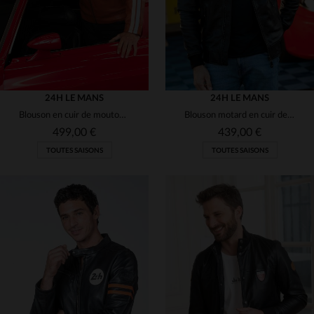
24H LE MANS
24H LE MANS
Blouson en cuir de mouton, léger et souple, inspiré du motorsport.
Blouson motard en cuir de mouton noir, inspiré des 24 Heures du Mans.
499,00 €
439,00 €
TOUTES SAISONS
TOUTES SAISONS
TAILLES DISPONIBLES
TAILLES DISPONIBLES
M
XL
2XL
3XL
XL
3XL