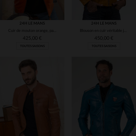
24H LE MANS
24H LE MANS
Cuir de mouton orange, patchs et style racér, hommage aux 24h du Mans.
Blouson en cuir véritable jaune 24h du mans 1923
425,00 €
450,00 €
TOUTES SAISONS
TOUTES SAISONS
TAILLES DISPONIBLES
TAILLES DISPONIBLES
3XL
3XL