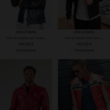
24H LE MANS
24H LE MANS
Cuir de mouton noir, souple et léger, inspiré des bolides du Mans.
Cuir de mouton noir lisse : souple, léger et indémodable.
440,00 €
445,00 €
TOUTES SAISONS
TOUTES SAISONS
TAILLES DISPONIBLES
TAILLES DISPONIBLES
XL
3XL
4XL
2XL
3XL