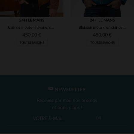
24H LE MANS
24H LE MANS
Cuir de mouton havane, coupe regular et style motard.
Blouson motard en cuir de mouton bleu, col relevé et détails sportifs.
450,00 €
450,00 €
TOUTES SAISONS
TOUTES SAISONS
NEWSLETTER
TAILLES DISPONIBLES
TAILLES DISPONIBLES
Recevez par mail nos promos
3XL
3XL
et bons plans !
OK