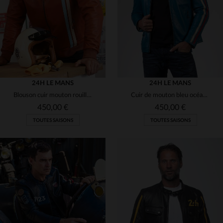
3XL
XL
2XL
3XL
24H LE MANS
24H LE MANS
Blouson cuir mouton rouille, esprit circuit et élégance intemporelle.
Cuir de mouton bleu océan, style motard et hommage aux 24h du Mans.
450,00 €
450,00 €
TOUTES SAISONS
TOUTES SAISONS
TAILLES DISPONIBLES
TAILLES DISPONIBLES
S
L
XL
2XL
3XL
S
M
XL
3XL