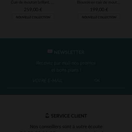
Cuir de mouton brillant, capuche amovible pour varier les looks.
Blouson en cuir de mouton noir, ajusté pour un style urbain.
259,00 €
199,00 €
NOUVELLE COLLECTION
NOUVELLE COLLECTION
NEWSLETTER
Recevez par mail nos promos
et bons plans !
OK
SERVICE CLIENT
Nos conseillers sont à votre écoute