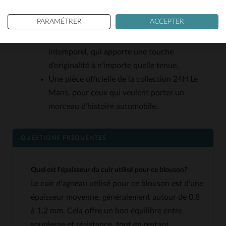
Un col motard emblématique, qui renforce son
PARAMÉTRER
ACCEPTER
style rétro et sportif.
Un coloris vert kaki vintage, rare et
intemporel, qui apporte une touche
d’originalité à n’importe quelle tenue.
Une pièce officielle de la collection 24H Le
Mans, pour ceux qui veulent porter un
morceau d’histoire automobile.
QUESTIONS FRÉQUENTES
Quel est l'épaisseur du cuir utilisé pour ce blouson?
Le cuir d'agneau utilisé pour ce blouson est d'une
épaisseur moyenne, généralement autour de 0,8
à 1,2 mm. Cela offre un bon équilibre entre
souplesse et résistance, tout en restant