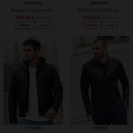
REDSKINS
REDSKINS
Blouson en cuir de mouton noir, coupe slimfit et détails matelassés.
BALBOA HOLSTER : cuir de mouton cognac, coupe slimfit et style motard.
199,00 €
199,00 €
359,00 €
359,00 €
PROMO
−45 %
PROMO
−45 %
CITYZEN
CITYZEN