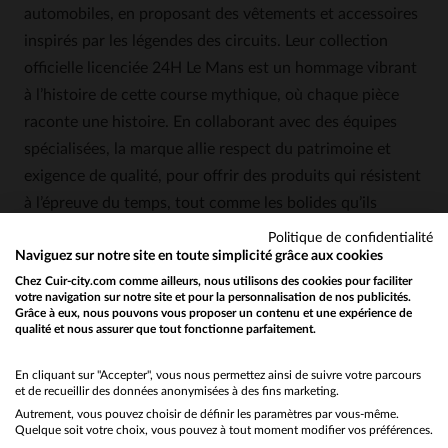
automobiles, en proposant des vêtements et accessoires
inspirés par les légendes des circuits. Leur collection
officielle licenciée 24H Le Mans est un hommage vibrant
à l’histoire de cette course mythique, où chaque pièce
raconte une histoire. En collaborant avec des équipes
spécialisées, la marque allie respect du patrimoine et
exigence de qualité, pour offrir des produits qui résistent
à l’épreuve du temps, tout comme les bolides qu’ils
célèbrent.
Politique de confidentialité
Naviguez sur notre site en toute simplicité grâce aux cookies
Caractéristiques
Chez Cuir-city.com comme ailleurs, nous utilisons des cookies pour faciliter
votre navigation sur notre site et pour la personnalisation de nos publicités.
Un cuir d’agneau souple et résistant, qui
Grâce à eux, nous pouvons vous proposer un contenu et une expérience de
qualité et nous assurer que tout fonctionne parfaitement.
Would you like to be redirected to our English site?
s’adapte parfaitement aux mouvements et
développe une patine unique avec le temps.
No
En cliquant sur "Accepter", vous nous permettez ainsi de suivre votre parcours
Une coupe regular polyvalente, disponible en
et de recueillir des données anonymisées à des fins marketing.
Autrement, vous pouvez choisir de définir les paramètres par vous-même.
tailles S à 4XL, pour s’adapter à toutes les
Yes
Quelque soit votre choix, vous pouvez à tout moment modifier vos préférences.
morphologies.